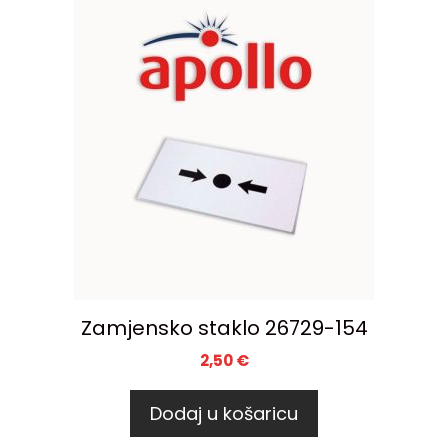
Zamjensko staklo 26729-154
2,50
€
Dodaj u košaricu