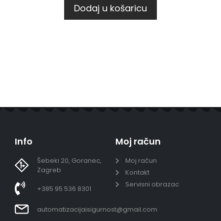
Dodaj u košaricu
Info
Moj račun
Šebeki 20, Goranec,
Moj račun
Zagreb
Kontakt
Servisni obrazac
+385 95 536 8301
automatizacijaisigurnost@gmail.com