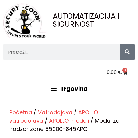
AUTOMATIZACIJA I
SIGURNOST
0
0,00
€
Trgovina
Početna
/
Vatrodojava
/
APOLLO
vatrodojava
/
APOLLO moduli
/ Modul za
nadzor zone 55000-845APO