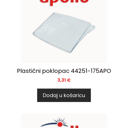
Plastični poklopac 44251-175APO
3,31
€
Dodaj u košaricu