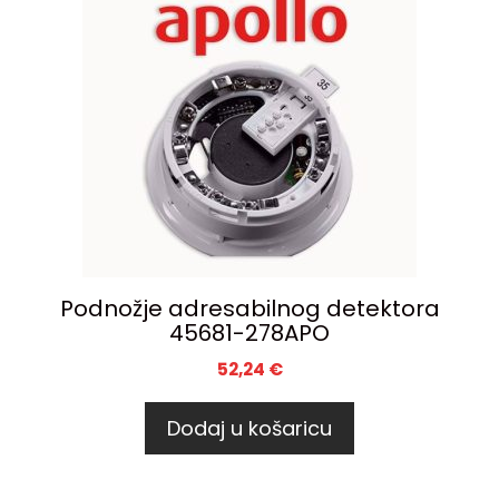
Podnožje adresabilnog detektora
45681-278APO
52,24
€
Dodaj u košaricu