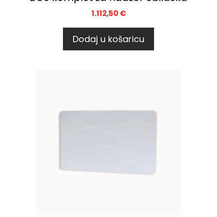
1.112,50
€
Dodaj u košaricu