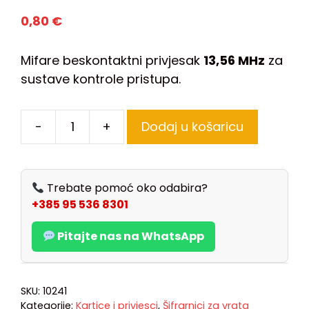
0,80
€
Mifare beskontaktni privjesak
13,56 MHz
za
sustave kontrole pristupa.
-
+
Dodaj u košaricu
Trebate pomoć oko odabira?
+385 95 536 8301
Pitajte nas na WhatsApp
SKU:
10241
Kategorije:
Kartice i privjesci
,
Šifrarnici za vrata