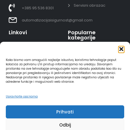
Servisni obrazac
+385 95 536 8301
automatizacijaisigurnost@gmail.com
Linkovi
Popularne
kategorije
Uvjeti prodaje
Video nadzor - kompleti
Polica privatnosti
Portafoni
Sigurno plaćanje
Kako bismo vam omogućili najbolje iskustvo, koristimo tehnologije poput
AJAX alarmi
karticama
kolačića za pohranu i/ili pristup informacijama na uređaju. Davanjem
pristanka na ove tehnologije omogućujete nam obradu podataka kao što su
HIKVISION portafoni
Dostava
ponašanje pri pregledavanju ili jedinstveni identifikatori na ovoj stranici.
REOLINK kamere
Načini plaćanja
Nedavanje pristanka ili njegovo povlačenje može negativno utjecati na
određene funkcije i mogućnosti web stranice.
DVC portafoni
Raskid ugovora
Upravljajte opcijama
Prihvati
2025 - Automatizacija i sigurnost
Odbij