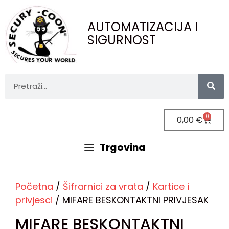
AUTOMATIZACIJA I
SIGURNOST
0
0,00
€
Trgovina
Početna
/
Šifrarnici za vrata
/
Kartice i
privjesci
/ MIFARE BESKONTAKTNI PRIVJESAK
MIFARE BESKONTAKTNI