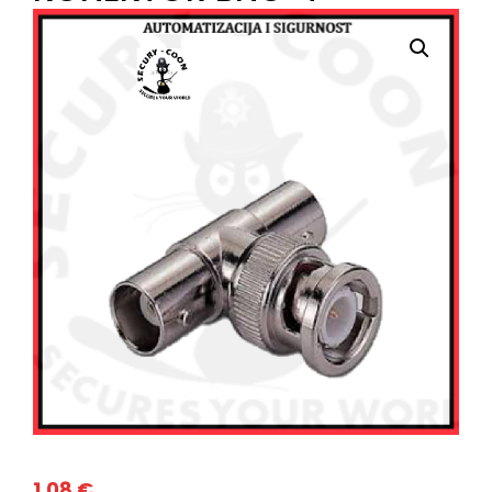
1,08
€