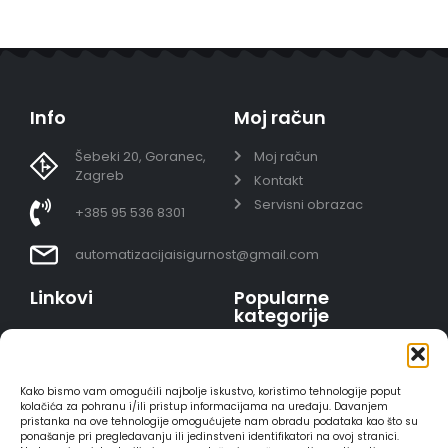
Info
Moj račun
Šebeki 20, Goranec,
Moj račun
Zagreb
Kontakt
Servisni obrazac
+385 95 536 8301
automatizacijaisigurnost@gmail.com
Linkovi
Popularne
kategorije
Uvjeti prodaje
Video nadzor - kompleti
Polica privatnosti
Portafoni
Sigurno plaćanje
Kako bismo vam omogućili najbolje iskustvo, koristimo tehnologije poput
AJAX alarmi
karticama
kolačića za pohranu i/ili pristup informacijama na uređaju. Davanjem
pristanka na ove tehnologije omogućujete nam obradu podataka kao što su
HIKVISION portafoni
Dostava
ponašanje pri pregledavanju ili jedinstveni identifikatori na ovoj stranici.