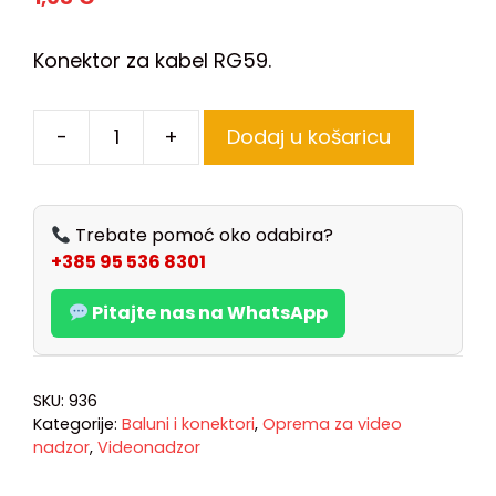
Konektor za kabel RG59.
-
+
Dodaj u košaricu
Trebate pomoć oko odabira?
+385 95 536 8301
Pitajte nas na WhatsApp
SKU:
936
Kategorije:
Baluni i konektori
,
Oprema za video
nadzor
,
Videonadzor