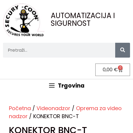
AUTOMATIZACIJA I
SIGURNOST
0
0,00
€
Trgovina
Početna
/
Videonadzor
/
Oprema za video
nadzor
/ KONEKTOR BNC-T
KONEKTOR BNC-T