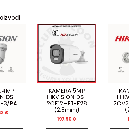
oizvodi
 4MP
KAMERA 5MP
KA
ON DS-
HIKVISION DS-
HIK
B-3/PA
2CE12HFT-F28
2CV2
(2.8mm)
(
63
€
197,50
€