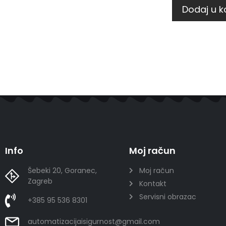
Dodaj u k
Info
Moj račun
Šebeki 20, Goranec,
Moj račun
Zagreb
Kontakt
Servisni obrazac
+385 95 536 8301
automatizacijaisigurnost@gmail.com