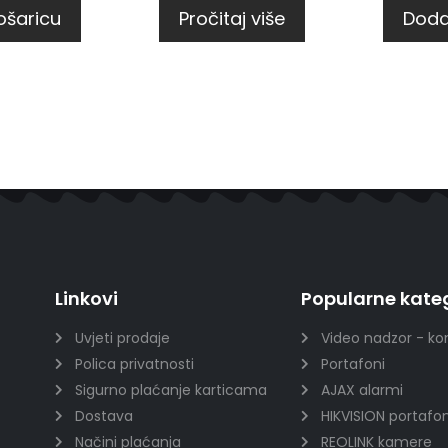
ošaricu
Pročitaj više
Doda
Linkovi
Popularne kateg
Uvjeti prodaje
Video nadzor - ko
Polica privatnosti
Portafoni
Sigurno plaćanje karticama
AJAX alarmi
Dostava
HIKVISION portafon
Načini plaćanja
REOLINK kamere