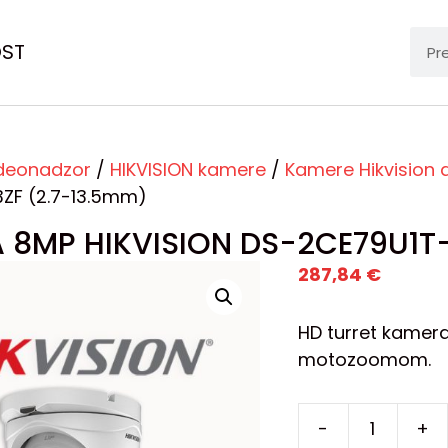
OST
deonadzor
/
HIKVISION kamere
/
Kamere Hikvision
3ZF (2.7-13.5mm)
 8MP HIKVISION DS-2CE79U1T-
287,84
€
HD turret kamera
motozoomom.
-
+