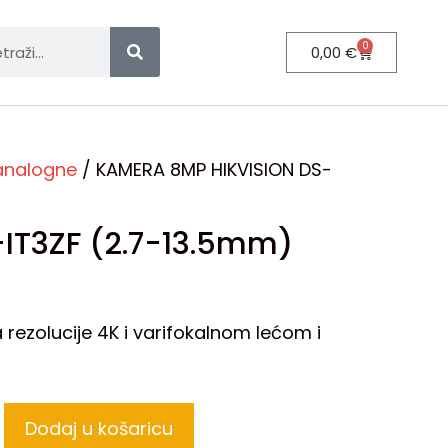
0
0,00
€
 analogne
/ KAMERA 8MP HIKVISION DS-
IT3ZF (2.7-13.5mm)
 rezolucije 4K i varifokalnom lećom i
Dodaj u košaricu