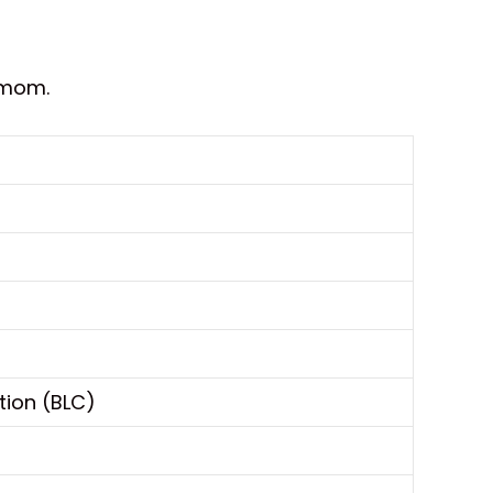
omom.
tion (BLC)