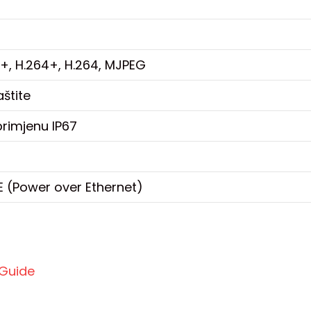
5+, H.264+, H.264, MJPEG
aštite
primjenu IP67
oE (Power over Ethernet)
-Guide