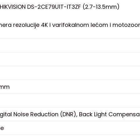
HIKVISION DS-2CE79U1T-IT3ZF (2.7-13.5mm)
mera rezolucije 4K i varifokalnom lećom i motozo
5mm
gital Noise Reduction (DNR), Back Light Compensa
je