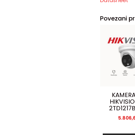
Datasheet
Povezani pr
KAMERA
HIKVISI
2TD1217
5.806,