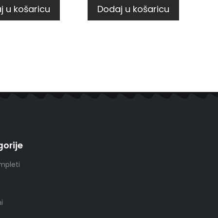
j u košaricu
Dodaj u košaricu
orije
mpleti
i