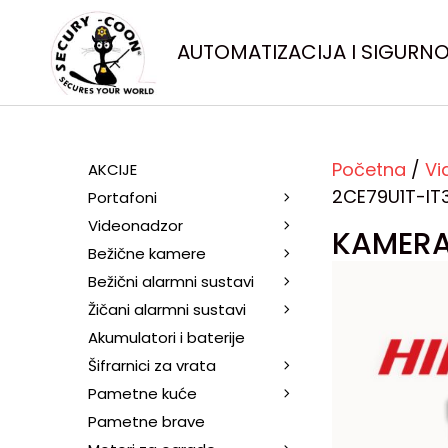
AUTOMATIZACIJA I SIGURN
Početna
/
Vi
AKCIJE
2CE79U1T-IT
Portafoni
Videonadzor
KAMERA
Bežične kamere
Bežični alarmni sustavi
Žičani alarmni sustavi
Akumulatori i baterije
Šifrarnici za vrata
Pametne kuće
Pametne brave