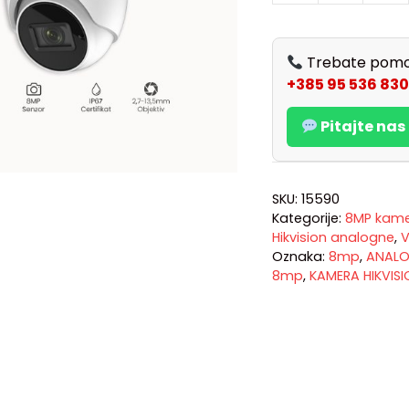
Trebate pomo
+385 95 536 830
Pitajte na
SKU:
15590
Kategorije:
8MP kamer
Hikvision analogne
,
V
Oznaka:
8mp
,
ANALO
8mp
,
KAMERA HIKVISI