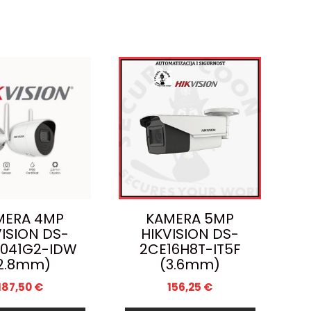
MERA 4MP
KAMERA 5MP
VISION DS-
HIKVISION DS-
041G2-IDW
2CE16H8T-IT5F
2.8mm)
(3.6mm)
187,50
€
156,25
€