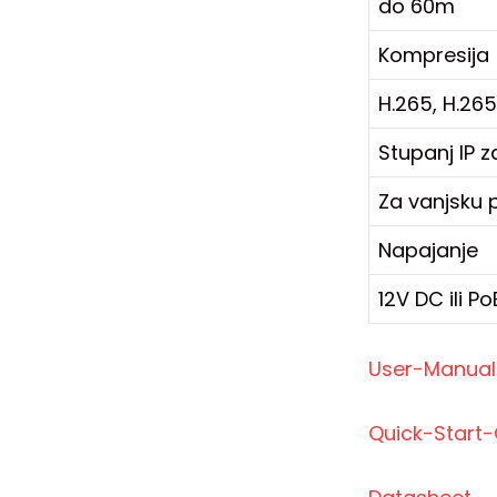
do 60m
Kompresija
H.265, H.26
Stupanj IP z
Za vanjsku 
Napajanje
12V DC ili P
User-Manual
Quick-Start