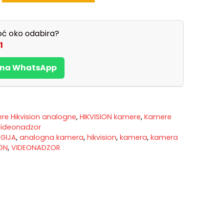
ć oko odabira?
1
s na WhatsApp
e Hikvision analogne
,
HIKVISION kamere
,
Kamere
ideonadzor
GIJA
,
analogna kamera
,
hikvision
,
kamera
,
kamera
ON
,
VIDEONADZOR