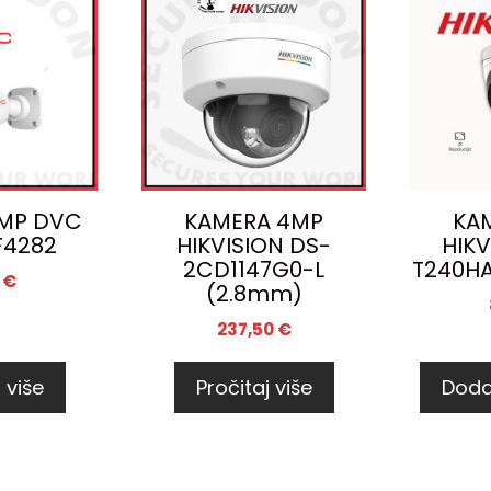
MP DVC
KAMERA 4MP
KA
4282
HIKVISION DS-
HIKV
2CD1147G0-L
T240HA
1
€
(2.8mm)
237,50
€
 više
Pročitaj više
Doda