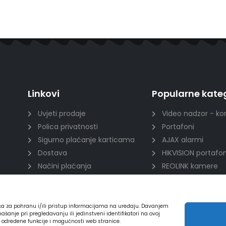
Linkovi
Popularne kateg
Uvjeti prodaje
Video nadzor - ko
Polica privatnosti
Portafoni
Sigurno plaćanje karticama
AJAX alarmi
Dostava
HIKVISION portafon
Načini plaćanja
REOLINK kamere
Raskid ugovora
DVC portafoni
ića za pohranu i/ili pristup informacijama na uređaju. Davanjem
nje pri pregledavanju ili jedinstveni identifikatori na ovoj
a određene funkcije i mogućnosti web stranice.