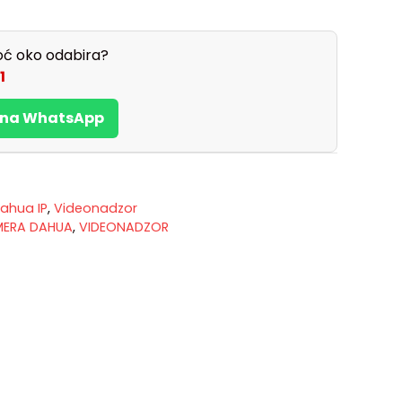
ć oko odabira?
1
s na WhatsApp
ahua IP
,
Videonadzor
MERA DAHUA
,
VIDEONADZOR