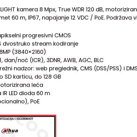
RLIGHT kamera 8 Mpx, True WDR 120 dB, motorizirani
met 60 m, IP67, napajanje 12 VDC / PoE. Podržava vi
apikselni progresivni CMOS
64 dvostruko stream kodiranje
@8MP (3840×2160)
), dan/noć (ICR), 3DNR, AWB, AGC, BLC
 mrežni nadzor: web preglednik, CMS (DSS/PSS) i DM
ro SD karticu, do 128 GB
otorizirana leća
na IR LED dioda 60 m
opcionalno), PoE