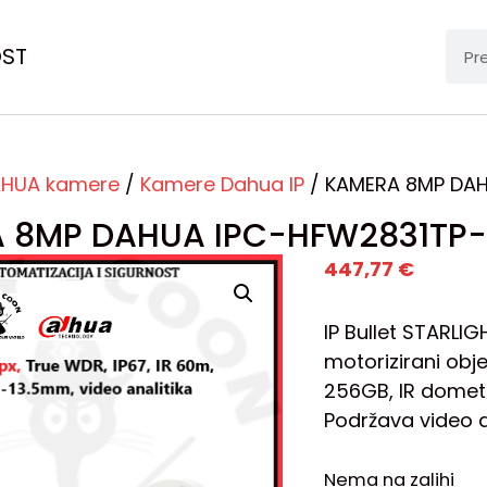
OST
HUA kamere
/
Kamere Dahua IP
/ KAMERA 8MP DAH
 8MP DAHUA IPC-HFW2831TP-
447,77
€
IP Bullet STARLI
motorizirani obje
256GB, IR domet 
Podržava video a
Nema na zalihi