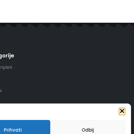
orije
mpleti
i
Prihvati
Odbij