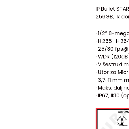
IP Bullet STA
256GB, IR do
· 1/2” 8-meg
· H.265 i H.2
· 25/30 fps
· WDR (120dB
· Višestruki
· Utor za Mic
· 3,7~11 mm m
· Maks. dulji
· IP67, IK10 (