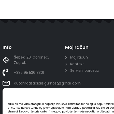
Info
Moj račun
Šebeki 20, Goranec,
Moj račun
Zagreb
Kontakt
Servisni obrazac
+385 95 536 8301
automatizacijaisigurnost@gmail.com
Kako bismo vam omogućili najbolje iskustvo, koristimo tehnologije poput kolač
pristanka na ove tehnologije omogućujete nam obradu podataka kao što su ponaša
stranici. Nedavanje pristanka ili njegovo povlačenje može negativno utjecati n