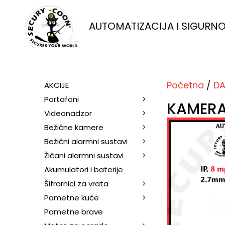
AUTOMATIZACIJA I SIGURN
Početna
/
DA
AKCIJE
Portafoni
KAMERA
Videonadzor
Bežične kamere
Bežični alarmni sustavi
Žičani alarmni sustavi
Akumulatori i baterije
Šifrarnici za vrata
Pametne kuće
Pametne brave