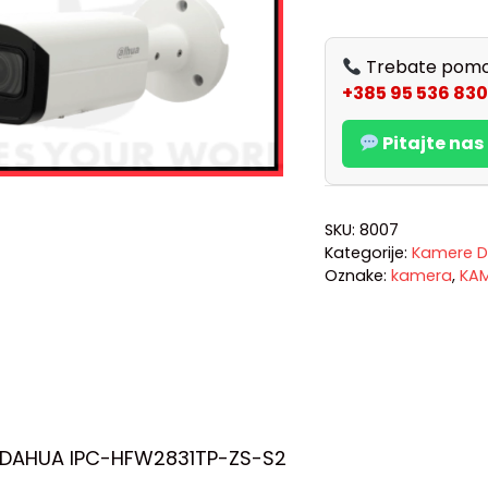
Trebate pomo
+385 95 536 830
Pitajte na
SKU:
8007
Kategorije:
Kamere D
Oznake:
kamera
,
KA
DAHUA IPC-HFW2831TP-ZS-S2