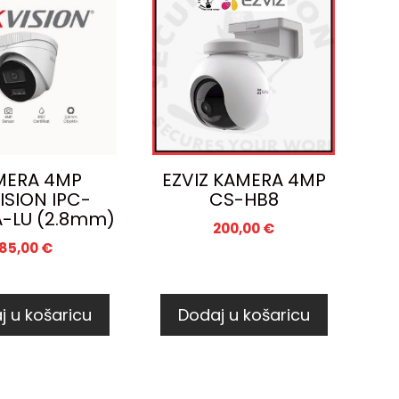
MERA 4MP
EZVIZ KAMERA 4MP
ISION IPC-
CS-HB8
-LU (2.8mm)
200,00
€
85,00
€
j u košaricu
Dodaj u košaricu