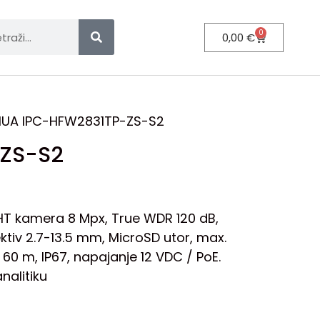
0
0,00
€
UA IPC-HFW2831TP-ZS-S2
ZS-S2
GHT kamera 8 Mpx, True WDR 120 dB,
ktiv 2.7-13.5 mm, MicroSD utor, max.
60 m, IP67, napajanje 12 VDC / PoE.
nalitiku