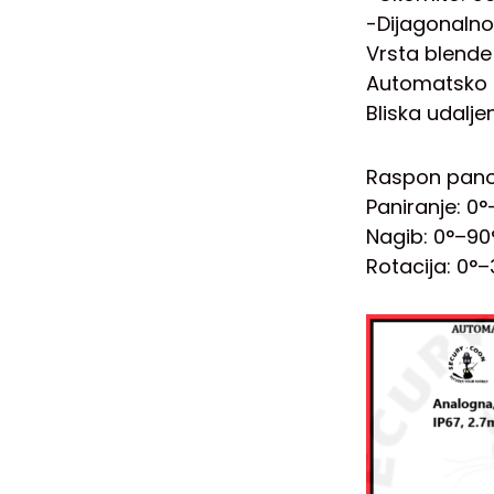
-Dijagonalno
Vrsta blende
Automatsko 
Bliska udalje
Raspon panor
Paniranje: 0
Nagib: 0°–90
Rotacija: 0°