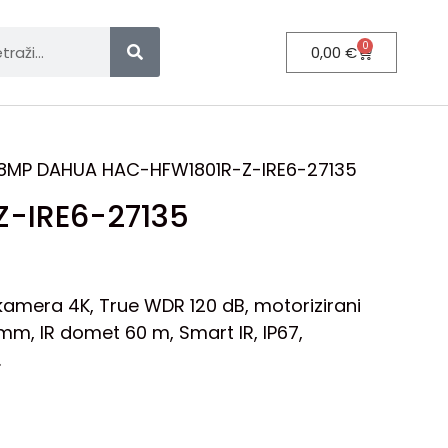
0
0,00
€
8MP DAHUA HAC-HFW1801R-Z-IRE6-27135
-IRE6-27135
kamera 4K, True WDR 120 dB, motorizirani
 mm, IR domet 60 m, Smart IR, IP67,
.