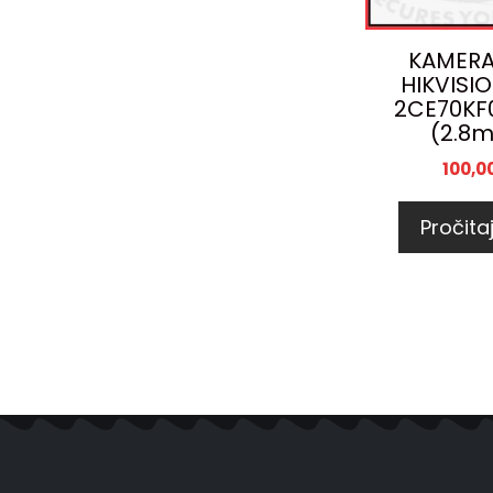
KAMERA
HIKVISI
2CE70KF
(2.8
100,0
Pročitaj