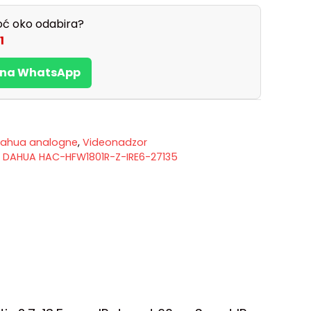
ć oko odabira?
1
s na WhatsApp
ahua analogne
,
Videonadzor
 DAHUA HAC-HFW1801R-Z-IRE6-27135