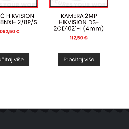
Č HIKVISION
KAMERA 2MP
8NXI-I2/8P/S
HIKVISION DS-
2CD1021-I (4mm)
.062,50
€
112,50
€
čitaj više
Pročitaj više