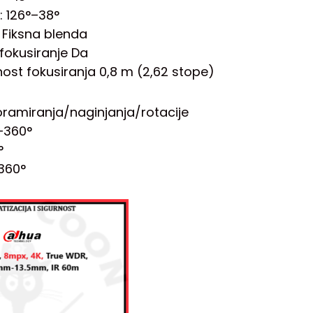
: 126°–38°
 Fiksna blenda
fokusiranje Da
nost fokusiranja 0,8 m (2,62 stope)
amiranja/naginjanja/rotacije
°–360°
°
–360°