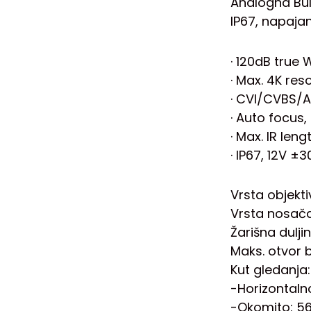
Analogna Bul
IP67, napajan
· 120dB true 
· Max. 4K res
· CVI/CVBS/A
· Auto focus
· Max. IR len
· IP67, 12V ±
Vrsta objekti
Vrsta nosač
Žarišna dulj
Maks. otvor b
Kut gledanja:
-Horizontaln
-Okomito: 56