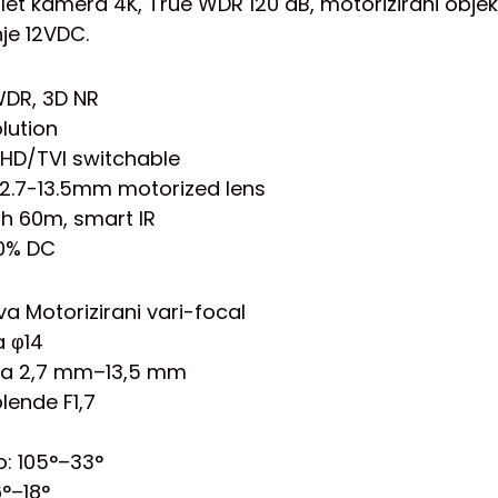
let kamera 4K, True WDR 120 dB, motorizirani objek
je 12VDC.
WDR, 3D NR
olution
HD/TVI switchable
, 2.7-13.5mm motorized lens
gth 60m, smart IR
30% DC
va Motorizirani vari-focal
a φ14
ina 2,7 mm–13,5 mm
lende F1,7
o: 105°–33°
°–18°