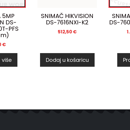
 5MP
SNIMAČ HIKVISION
SNIMA
ON DS-
DS-7616NXI-K2
DS-760
0T-PFS
512,50
€
1
mm)
0
€
 više
Dodaj u košaricu
Pro