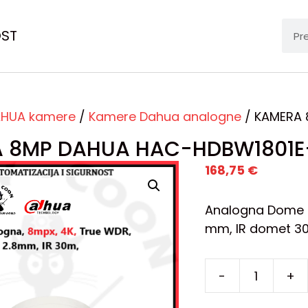
OST
HUA kamere
/
Kamere Dahua analogne
/ KAMERA 
 8MP DAHUA HAC-HDBW1801E
168,75
€
Analogna Dome k
mm, IR domet 30 
-
+