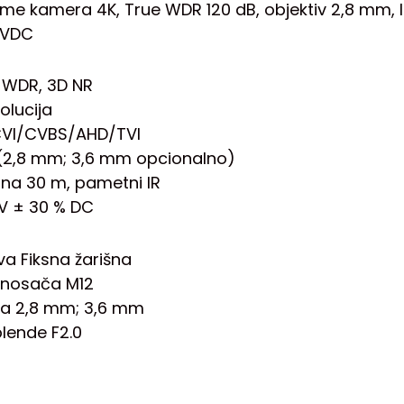
e kamera 4K, True WDR 120 dB, objektiv 2,8 mm, IR 
 VDC
i WDR, 3D NR
olucija
 CVI/CVBS/AHD/TVI
a (2,8 mm; 3,6 mm opcionalno)
ljina 30 m, pametni IR
12 V ± 30 % DC
va Fiksna žarišna
a nosača M12
ina 2,8 mm; 3,6 mm
blende F2.0