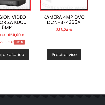
ISION VIDEO
KAMERA 4MP DVC
OR ZA KUĆU
DCN-BF4365AI
5MP
236,24
€
4
€
650,00
€
291,34
€
-31%
j u košaricu
Pročitaj više