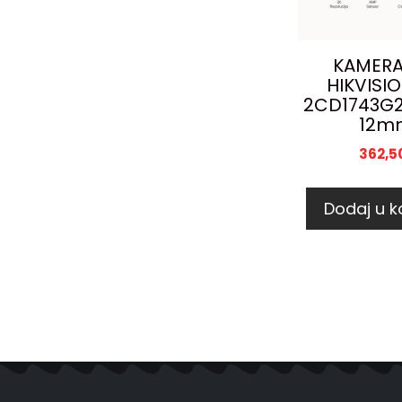
KAMERA
HIKVISI
2CD1743G2-
12m
362,5
Dodaj u k