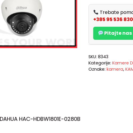
Trebate pomo
+385 95 536 830
Pitajte na
SKU:
8343
Kategorije:
Kamere D
Oznake:
kamera
,
KA
 DAHUA HAC-HDBW1801E-0280B