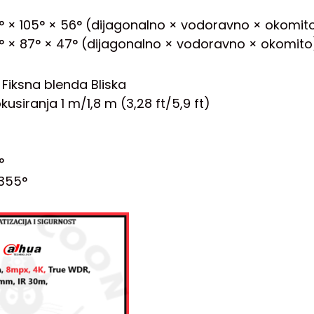
° × 105° × 56° (dijagonalno × vodoravno × okomit
° × 87° × 47° (dijagonalno × vodoravno × okomito
 Fiksna blenda Bliska
kusiranja 1 m/1,8 m (3,28 ft/5,9 ft)
°
–355°