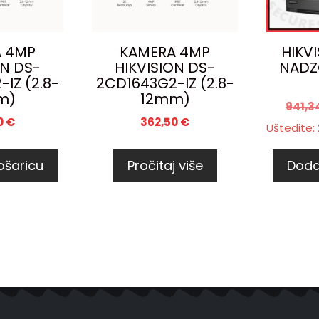
 4MP
KAMERA 4MP
HIKV
ON DS-
HIKVISION DS-
NADZ
IZ (2.8-
2CD1643G2-IZ (2.8-
m)
12mm)
941,3
0
€
362,50
€
Uštedite:
ošaricu
Pročitaj više
Doda