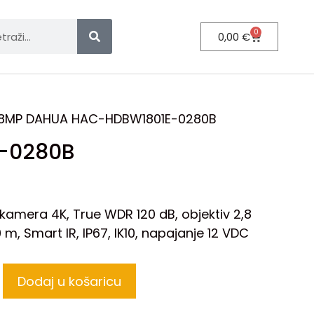
0
0,00
€
8MP DAHUA HAC-HDBW1801E-0280B
-0280B
amera 4K, True WDR 120 dB, objektiv 2,8
m, Smart IR, IP67, IK10, napajanje 12 VDC
Dodaj u košaricu