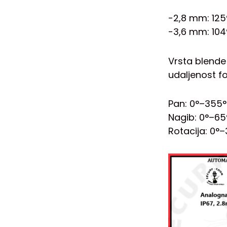
-2,8 mm: 125
-3,6 mm: 104
Vrsta blende
udaljenost fo
Pan: 0°–355°
Nagib: 0°–65
Rotacija: 0°