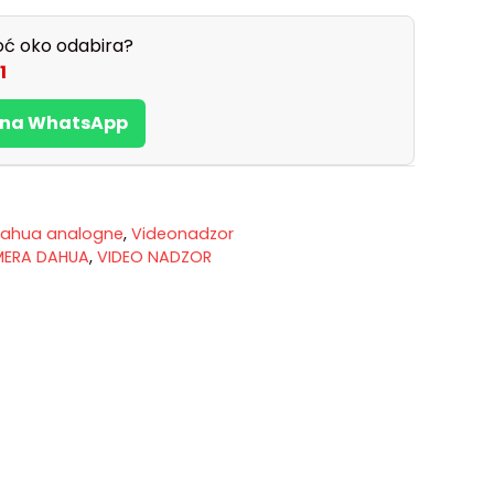
ć oko odabira?
1
s na WhatsApp
ahua analogne
,
Videonadzor
MERA DAHUA
,
VIDEO NADZOR