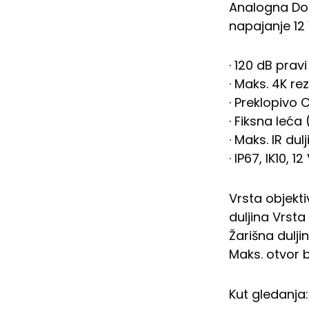
Analogna Dom
napajanje 12
· 120 dB prav
· Maks. 4K rez
· Preklopivo
· Fiksna leć
· Maks. IR du
· IP67, IK10, 
Vrsta objekti
duljina Vrst
Žarišna dulj
Maks. otvor 
Kut gledanja: