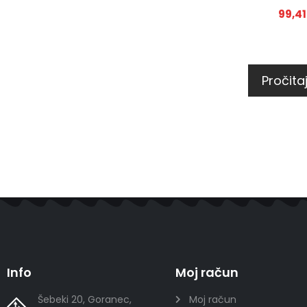
99,4
Pročitaj
Info
Moj račun
Šebeki 20, Goranec,
Moj račun