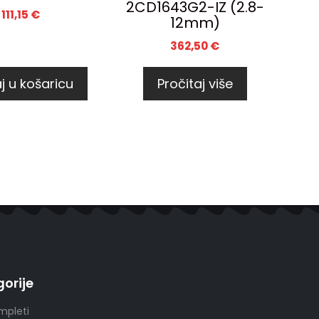
2CD1643G2-IZ (2.8-
111,15
€
12mm)
362,50
€
j u košaricu
Pročitaj više
orije
mpleti