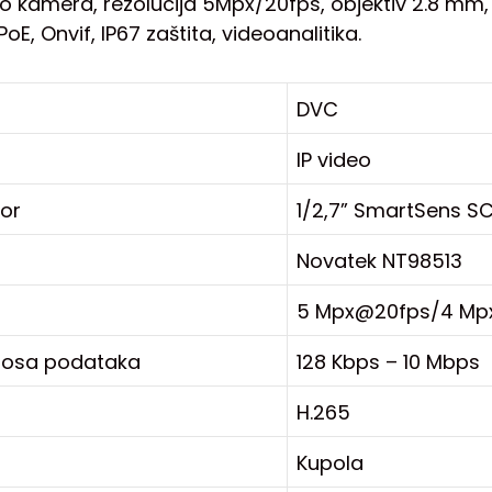
eo kamera, rezolucija 5Mpx/20fps, objektiv 2.8 mm,
E, Onvif, IP67 zaštita, videoanalitika.
DVC
IP video
zor
1/2,7” SmartSens S
Novatek NT98513
5 Mpx@20fps/4 Mpx
enosa podataka
128 Kbps – 10 Mbps
H.265
Kupola