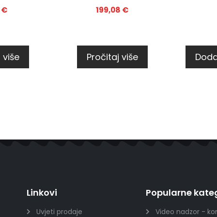
1
€
199,08
€
 više
Pročitaj više
Doda
Linkovi
Popularne kateg
Uvjeti prodaje
Video nadzor - ko