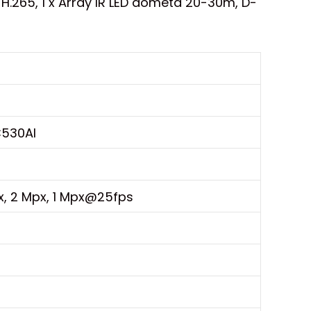
 H.265, 1 x Array IR LED dometa 20-30m, D-
C530AI
, 2 Mpx, 1 Mpx@25fps