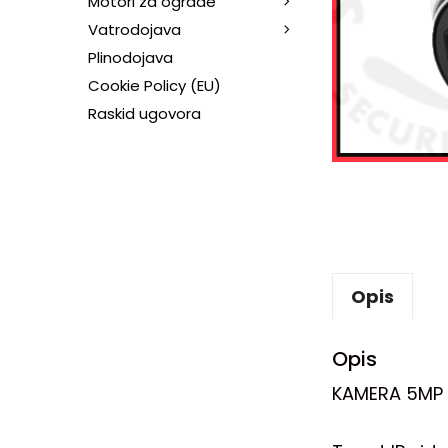
Motori za ograde
Vatrodojava
Plinodojava
Cookie Policy (EU)
Raskid ugovora
Opis
Opis
KAMERA 5MP