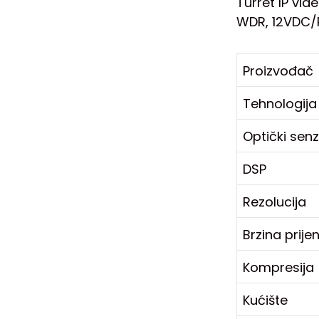
Turret IP vid
WDR, 12VDC/Po
Proizvođač
Tehnologija
Optički sen
DSP
Rezolucija
Brzina prij
Kompresija
Kućište