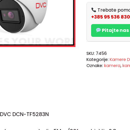
Trebate pomo
+385 95 536 830
Pitajte na
SKU:
7456
Kategorije:
Kamere D
Oznake:
kamera
,
ka
 DVC DCN-TF5283N