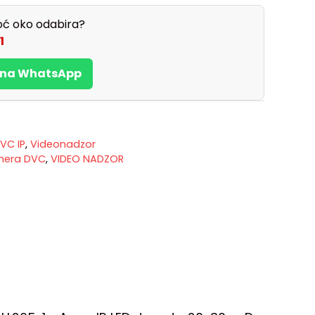
ć oko odabira?
1
s na WhatsApp
VC IP
,
Videonadzor
mera DVC
,
VIDEO NADZOR