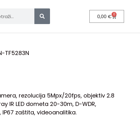
0
0,00
€
N-TF5283N
amera, rezolucija 5Mpx/20fps, objektiv 2.8
rray IR LED dometa 20-30m, D-WDR,
 IP67 zaštita, videoanalitika.