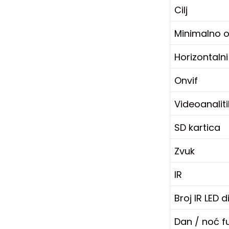
Cilj
Minimalno os
Horizontalni
Onvif
Videoanalit
SD kartica
Zvuk
IR
Broj IR LED 
Dan / noć f