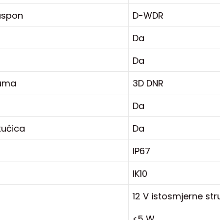
aspon
D-WDR
Da
Da
šuma
3D DNR
Da
kućica
Da
IP67
IK10
12 V istosmjerne str
<5 W