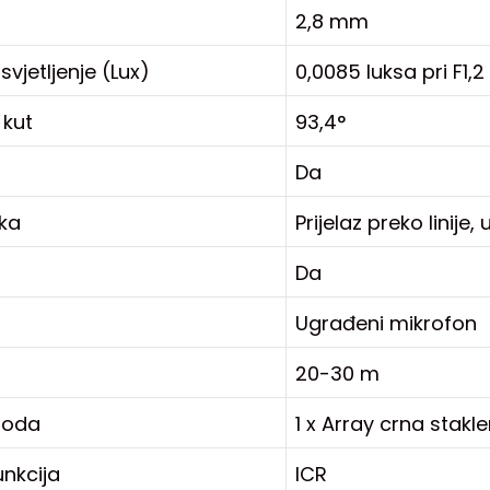
2,8 mm
vjetljenje (Lux)
0,0085 luksa pri F1,2
 kut
93,4°
Da
ika
Prijelaz preko linije,
Da
Ugrađeni mikrofon
20-30 m
dioda
1 x Array crna stakl
unkcija
ICR