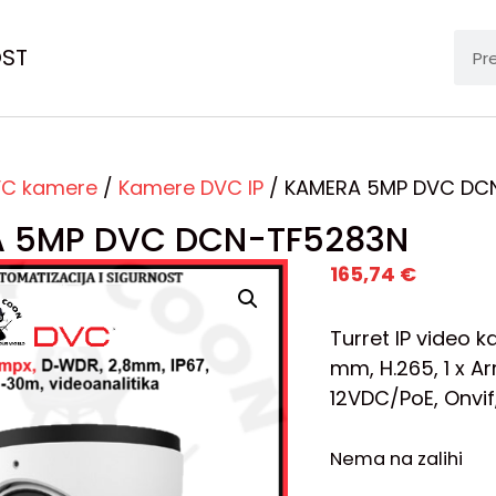
OST
C kamere
/
Kamere DVC IP
/ KAMERA 5MP DVC DC
 5MP DVC DCN-TF5283N
165,74
€
Turret IP video k
mm, H.265, 1 x A
12VDC/PoE, Onvif,
Nema na zalihi