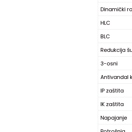
Dinamički r
HLC
BLC
Redukcija 
3-osni
Antivandal 
IP zaštita
IK zaštita
Napajanje
Potrošnja