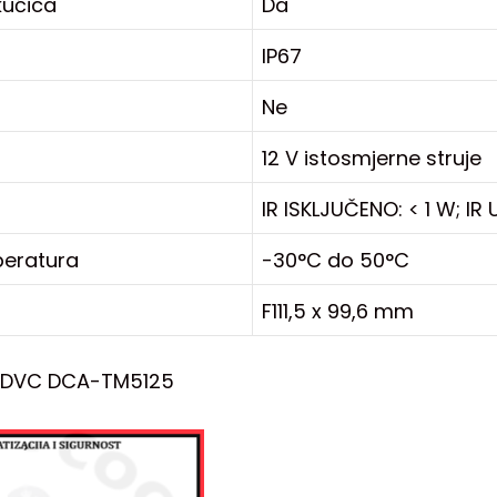
kućica
Da
IP67
Ne
12 V istosmjerne struje
IR ISKLJUČENO: < 1 W; IR
eratura
-30°C do 50°C
F111,5 x 99,6 mm
 DVC DCA-TM5125