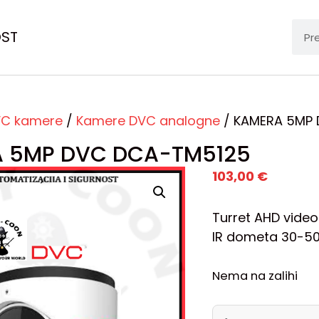
OST
C kamere
/
Kamere DVC analogne
/ KAMERA 5MP
 5MP DVC DCA-TM5125
103,00
€
Turret AHD video
IR dometa 30-50m
Nema na zalihi