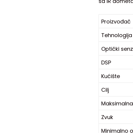
sa IR dometa
Proizvođač
Tehnologija
Optički sen
DSP
Kućište
Cilj
Maksimalna 
Zvuk
Minimalno os