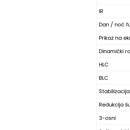
IR
Dan / noć f
Prikaz na e
Dinamički r
HLC
BLC
Stabilizacij
Redukcija 
3-osni