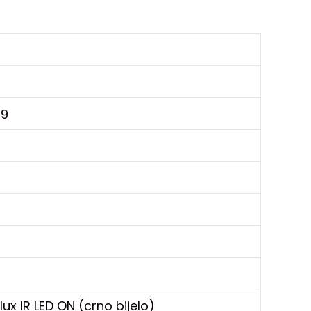
39
 lux IR LED ON (crno bijelo)