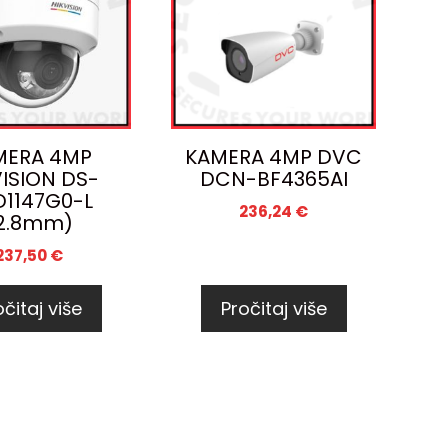
MERA 4MP
KAMERA 4MP DVC
VISION DS-
DCN-BF4365AI
1147G0-L
236,24
€
2.8mm)
237,50
€
čitaj više
Pročitaj više