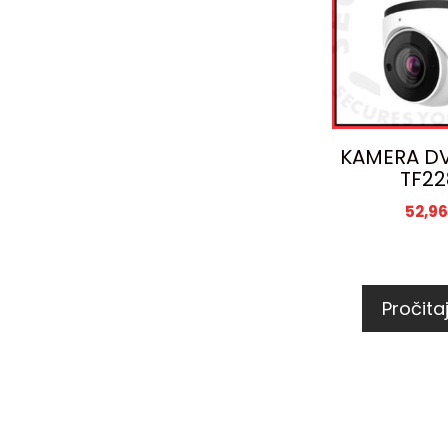
KAMERA D
TF22
52,9
Pročitaj