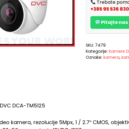
Trebate pomo
+385 95 536 830
Pitajte na
SKU:
7479
Kategorije:
Kamere D
Oznake:
kamera
,
ka
 DVC DCA-TM5125
deo kamera, rezolucije 5Mpx, 1 / 2.7″ CMOS, objektiv