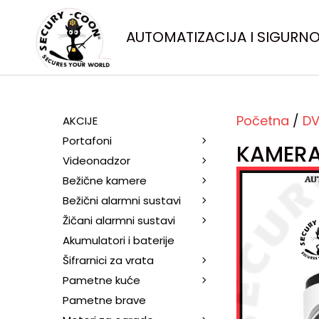
AUTOMATIZACIJA I SIGURN
Početna
/
DV
AKCIJE
Portafoni
KAMERA
Videonadzor
Bežične kamere
Bežični alarmni sustavi
Žičani alarmni sustavi
Akumulatori i baterije
Šifrarnici za vrata
Pametne kuće
Pametne brave