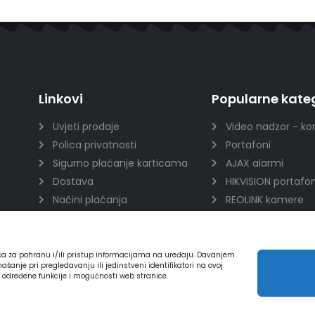
Linkovi
Popularne kateg
Uvjeti prodaje
Video nadzor - ko
Polica privatnosti
Portafoni
Sigurno plaćanje karticama
AJAX alarmi
Dostava
HIKVISION portafon
Načini plaćanja
REOLINK kamere
Raskid ugovora
DVC portafoni
ića za pohranu i/ili pristup informacijama na uređaju. Davanjem
nje pri pregledavanju ili jedinstveni identifikatori na ovoj
a određene funkcije i mogućnosti web stranice.