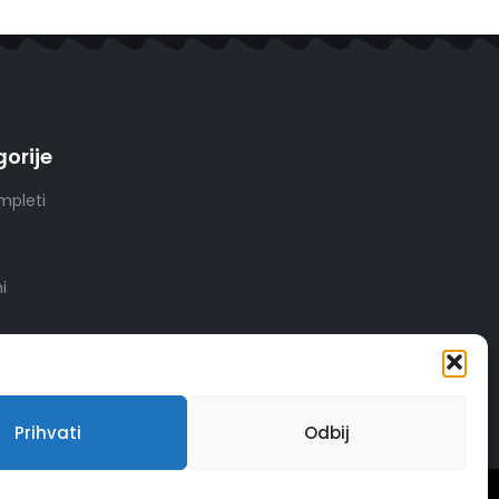
orije
mpleti
i
Prihvati
Odbij