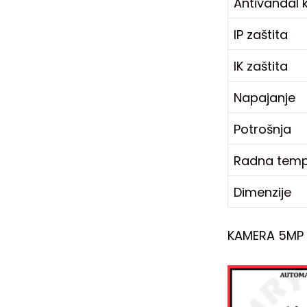
Antivandal 
IP zaštita
IK zaštita
Napajanje
Potrošnja
Radna temp
Dimenzije
KAMERA 5MP