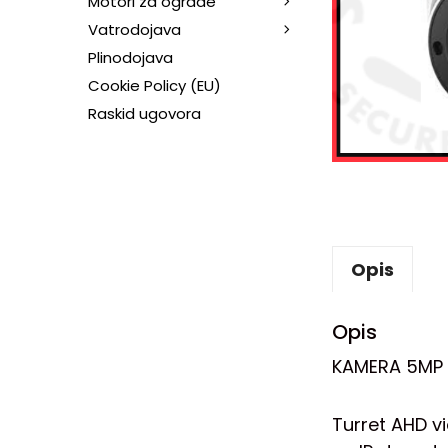
Motori za ograde
Vatrodojava
Plinodojava
Cookie Policy (EU)
Raskid ugovora
Opis
Opis
KAMERA 5MP
Turret AHD vi