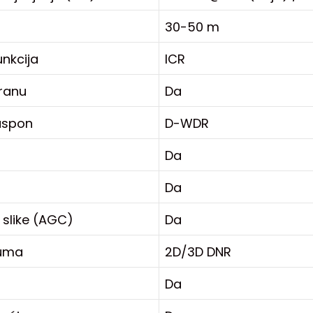
30-50 m
unkcija
ICR
kranu
Da
aspon
D-WDR
Da
Da
a slike (AGC)
Da
šuma
2D/3D DNR
Da