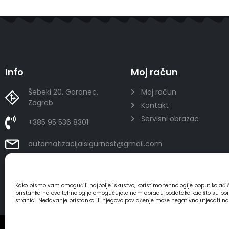
Info
Moj račun
Šebeki 20, Goranec,
Moj račun
Zagreb
Kontakt
Servisni obrazac
+385 95 536 8301
automatizacijaisigurnost@gmail.com
Kako bismo vam omogućili najbolje iskustvo, koristimo tehnologije poput kolač
pristanka na ove tehnologije omogućujete nam obradu podataka kao što su ponaša
stranici. Nedavanje pristanka ili njegovo povlačenje može negativno utjecati n