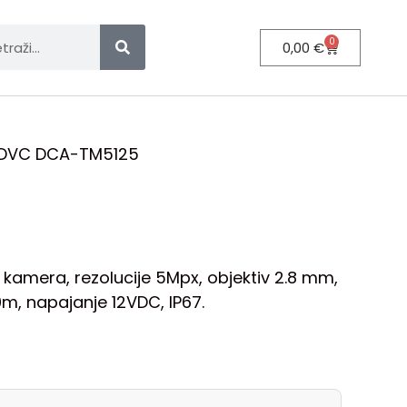
0
0,00
€
 DVC DCA-TM5125
 kamera, rezolucije 5Mpx, objektiv 2.8 mm,
, napajanje 12VDC, IP67.