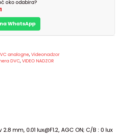
ć oko odabira?
1
s na WhatsApp
VC analogne
,
Videonadzor
mera DVC
,
VIDEO NADZOR
 2.8 mm, 0.01 lux@F1.2, AGC ON; C/B : 0 lux