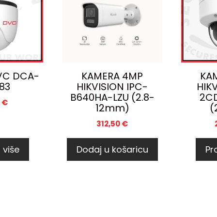
VC DCA-
KAMERA 4MP
KA
83
HIKVISION IPC-
HIK
B640HA-LZU (2.8-
2CD
6
€
12mm)
(
312,50
€
 više
Dodaj u košaricu
Pro