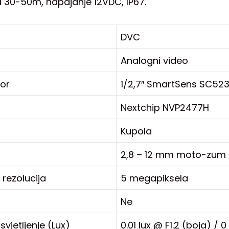
 30-50m, napajanje 12VDC, IP67.
DVC
Analogni video
zor
1/2,7″ SmartSens SC52
Nextchip NVP2477H
Kupola
2,8 – 12 mm moto-zum
rezolucija
5 megapiksela
Ne
vjetljenje (Lux)
0.01 lux @ F1.2 (boja) / 0