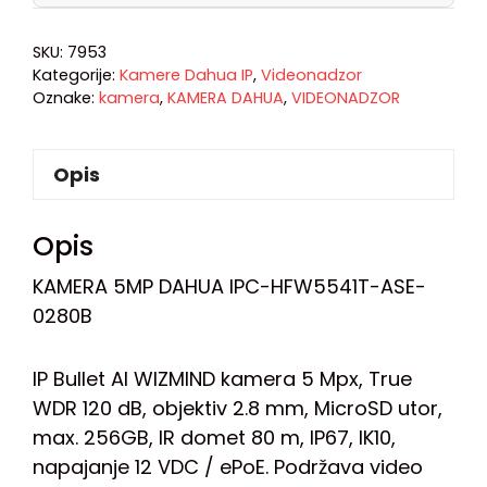
SKU:
7953
Kategorije:
Kamere Dahua IP
,
Videonadzor
Oznake:
kamera
,
KAMERA DAHUA
,
VIDEONADZOR
Opis
Opis
KAMERA 5MP DAHUA IPC-HFW5541T-ASE-
0280B
IP Bullet AI WIZMIND kamera 5 Mpx, True
WDR 120 dB, objektiv 2.8 mm, MicroSD utor,
max. 256GB, IR domet 80 m, IP67, IK10,
napajanje 12 VDC / ePoE. Podržava video