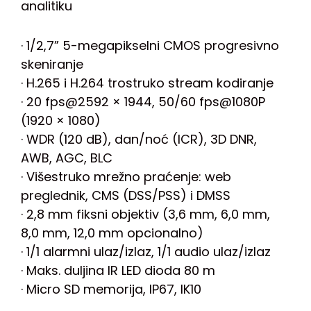
analitiku
· 1/2,7” 5-megapikselni CMOS progresivno
skeniranje
· H.265 i H.264 trostruko stream kodiranje
· 20 fps@2592 × 1944, 50/60 fps@1080P
(1920 × 1080)
· WDR (120 dB), dan/noć (ICR), 3D DNR,
AWB, AGC, BLC
· Višestruko mrežno praćenje: web
preglednik, CMS (DSS/PSS) i DMSS
· 2,8 mm fiksni objektiv (3,6 mm, 6,0 mm,
8,0 mm, 12,0 mm opcionalno)
· 1/1 alarmni ulaz/izlaz, 1/1 audio ulaz/izlaz
· Maks. duljina IR LED dioda 80 m
· Micro SD memorija, IP67, IK10