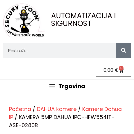
AUTOMATIZACIJA I
SIGURNOST
0
0,00
€
Trgovina
Početna
/
DAHUA kamere
/
Kamere Dahua
IP
/ KAMERA 5MP DAHUA IPC-HFW5541T-
ASE-0280B