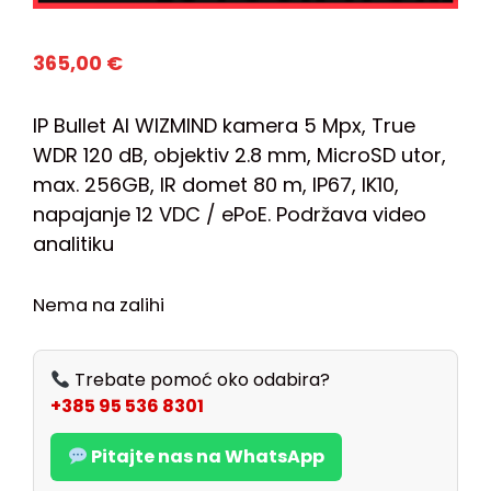
365,00
€
IP Bullet AI WIZMIND kamera 5 Mpx, True
WDR 120 dB, objektiv 2.8 mm, MicroSD utor,
max. 256GB, IR domet 80 m, IP67, IK10,
napajanje 12 VDC / ePoE. Podržava video
analitiku
Nema na zalihi
Trebate pomoć oko odabira?
+385 95 536 8301
Pitajte nas na WhatsApp