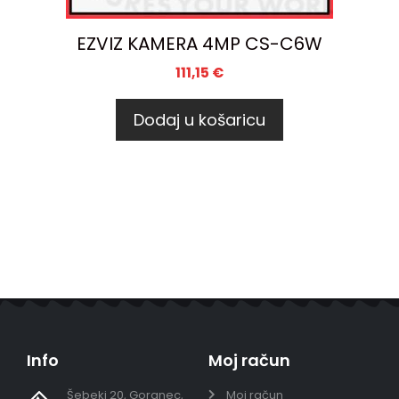
EZVIZ KAMERA 4MP CS-C6W
111,15
€
Dodaj u košaricu
Info
Moj račun
Šebeki 20, Goranec,
Moj račun