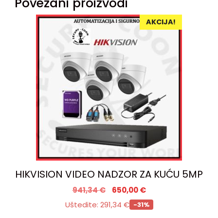
Povezani proizvodi
AKCIJA!
HIKVISION VIDEO NADZOR ZA KUĆU 5MP
941,34
€
650,00
€
Uštedite:
291,34
€
-31%