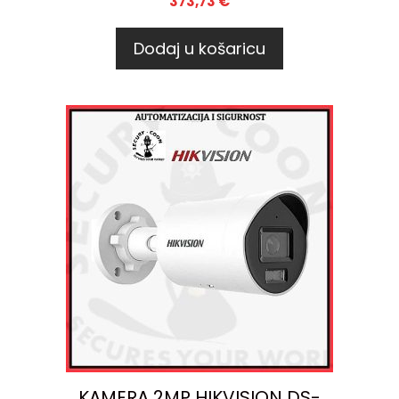
373,73
€
Dodaj u košaricu
KAMERA 2MP HIKVISION DS-