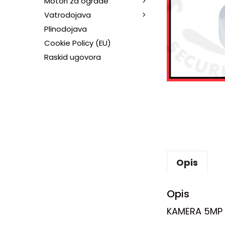
Motori za ograde
Vatrodojava
Plinodojava
Cookie Policy (EU)
Raskid ugovora
Opis
Opis
KAMERA 5MP