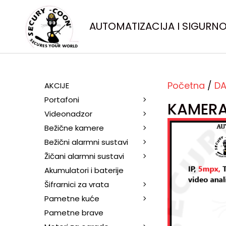
AUTOMATIZACIJA I SIGURN
Početna
/
DA
AKCIJE
Portafoni
KAMERA
Videonadzor
Bežične kamere
Bežični alarmni sustavi
Žičani alarmni sustavi
Akumulatori i baterije
Šifrarnici za vrata
Pametne kuće
Pametne brave