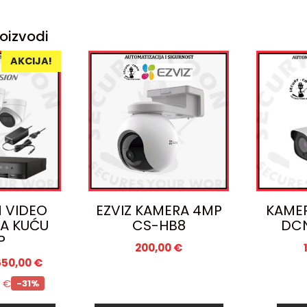
oizvodi
AKCIJA!
N VIDEO
EZVIZ KAMERA 4MP
KAME
A KUĆU
CS-HB8
DC
P
200,00
€
650,00
€
4
€
-31%