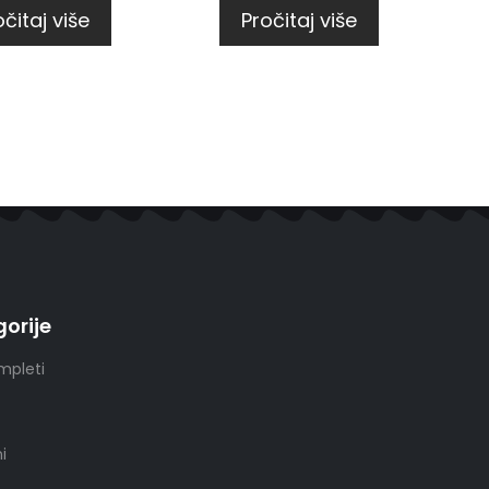
čitaj više
Pročitaj više
orije
mpleti
i