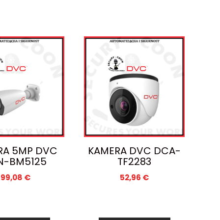
RA 5MP DVC
KAMERA DVC DCA-
N-BM5125
TF2283
199,08
€
52,96
€