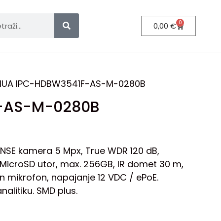
0
0,00
€
HUA IPC-HDBW3541F-AS-M-0280B
-AS-M-0280B
ENSE kamera 5 Mpx, True WDR 120 dB,
 MicroSD utor, max. 256GB, IR domet 30 m,
en mikrofon, napajanje 12 VDC / ePoE.
alitiku. SMD plus.