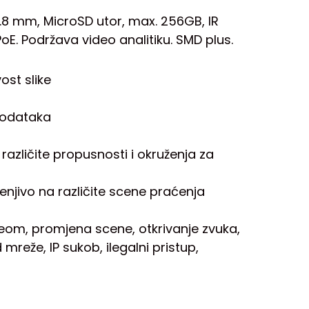
.8 mm, MicroSD utor, max. 256GB, IR
oE. Podržava video analitiku. SMD plus.
ost slike
 podataka
 različite propusnosti i okruženja za
mjenjivo na različite scene praćenja
deom, promjena scene, otkrivanje zvuka,
mreže, IP sukob, ilegalni pristup,