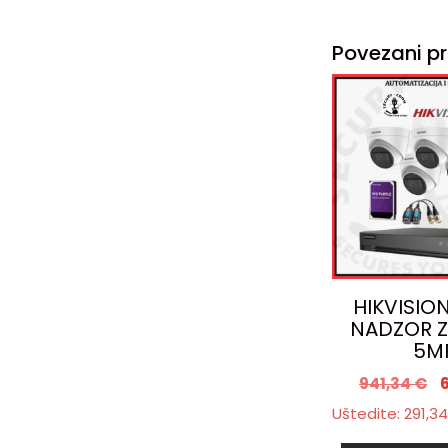
Povezani pr
HIKVISIO
NADZOR Z
5M
941,34
€
Uštedite:
291,3