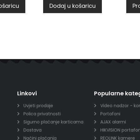
ošaricu
Dodaj u košaricu
Pro
Linkovi
Popularne kateg
Uvjeti prodaje
Video nadzor - ko
Polica privatnosti
Portafoni
Sigurno plaćanje karticama
AJAX alarmi
Dostava
HIKVISION portafon
Načini plaćanja
REOLINK kamere