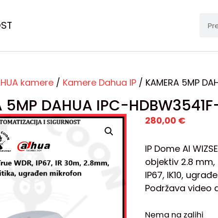
OST
HUA kamere
/
Kamere Dahua IP
/ KAMERA 5MP DA
 5MP DAHUA IPC-HDBW3541F
280,00
€
IP Dome AI WIZS
objektiv 2.8 mm,
IP67, IK10, ugrađ
Podržava video an
Nema na zalihi