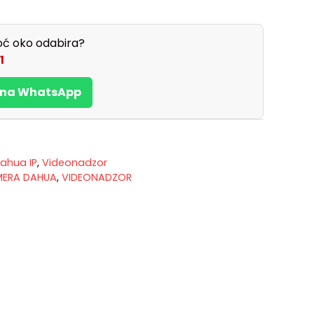
ć oko odabira?
1
s na WhatsApp
ahua IP
,
Videonadzor
MERA DAHUA
,
VIDEONADZOR