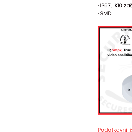
· IP67, IK10 za
· SMD
Podatkovni 