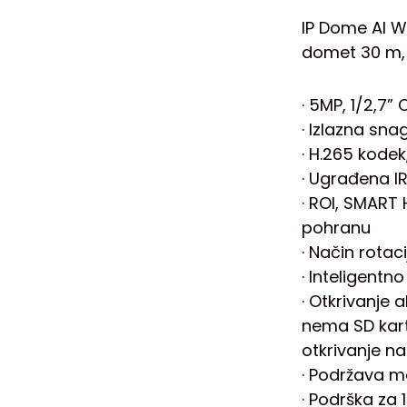
IP Dome AI W
domet 30 m, I
· 5MP, 1/2,7” 
· Izlazna sn
· H.265 kode
· Ugrađena IR
· ROI, SMART 
pohranu
· Način rotac
· Inteligentn
· Otkrivanje
nema SD karti
otkrivanje n
· Podržava m
· Podrška za