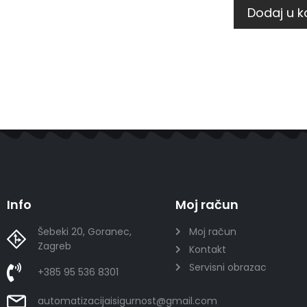
Dodaj u k
Info
Moj račun
Šebeki 20, Goranec,
Moj račun
Zagreb
Kontakt
Servisni obrazac
+385 95 536 8301
automatizacijaisigurnost@gmail.com