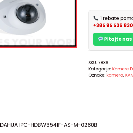
Trebate pomo
+385 95 536 830
Pitajte na
SKU:
7836
Kategorije:
Kamere D
Oznake:
kamera
,
KA
 DAHUA IPC-HDBW3541F-AS-M-0280B