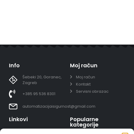
Info
Moj račun
Šebeki 20, Goranec,
Moj račun
Zagreb
Kontakt
Servisni obrazac
+385 95 536 8301
automatizacijaisigurnost@gmail.com
Linkovi
Popularne
kategorije
Uvjeti prodaje