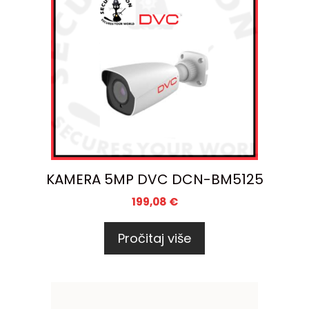
KAMERA 5MP DVC DCN-BM5125
199,08
€
Pročitaj više