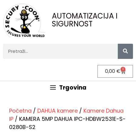
AUTOMATIZACIJA I
SIGURNOST
0
0,00
€
Trgovina
Početna
/
DAHUA kamere
/
Kamere Dahua
IP
/ KAMERA 5MP DAHUA IPC-HDBW2531E-S-
0280B-S2