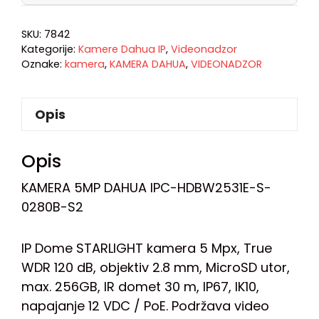
SKU:
7842
Kategorije:
Kamere Dahua IP
,
Videonadzor
Oznake:
kamera
,
KAMERA DAHUA
,
VIDEONADZOR
Opis
Opis
KAMERA 5MP DAHUA IPC-HDBW2531E-S-
0280B-S2
IP Dome STARLIGHT kamera 5 Mpx, True
WDR 120 dB, objektiv 2.8 mm, MicroSD utor,
max. 256GB, IR domet 30 m, IP67, IK10,
napajanje 12 VDC / PoE. Podržava video