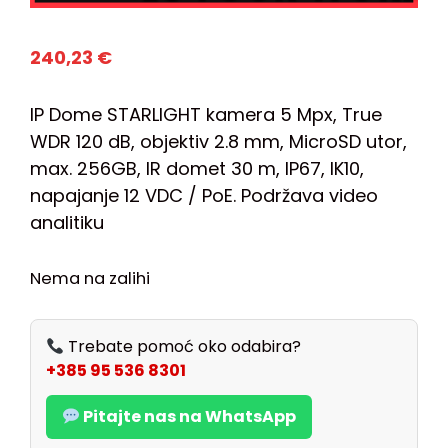
240,23
€
IP Dome STARLIGHT kamera 5 Mpx, True
WDR 120 dB, objektiv 2.8 mm, MicroSD utor,
max. 256GB, IR domet 30 m, IP67, IK10,
napajanje 12 VDC / PoE. Podržava video
analitiku
Nema na zalihi
Trebate pomoć oko odabira?
+385 95 536 8301
Pitajte nas na WhatsApp