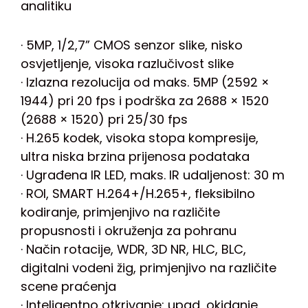
analitiku
· 5MP, 1/2,7” CMOS senzor slike, nisko
osvjetljenje, visoka razlučivost slike
· Izlazna rezolucija od maks. 5MP (2592 ×
1944) pri 20 fps i podrška za 2688 × 1520
(2688 × 1520) pri 25/30 fps
· H.265 kodek, visoka stopa kompresije,
ultra niska brzina prijenosa podataka
· Ugrađena IR LED, maks. IR udaljenost: 30 m
· ROI, SMART H.264+/H.265+, fleksibilno
kodiranje, primjenjivo na različite
propusnosti i okruženja za pohranu
· Način rotacije, WDR, 3D NR, HLC, BLC,
digitalni vodeni žig, primjenjivo na različite
scene praćenja
· Inteligentno otkrivanje: upad, okidanje