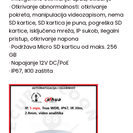
· Otkrivanje abnormalnosti: otkrivanje
pokreta, manipulacija videozapisom, nema
SD kartice, SD kartica je puna, pogreška SD
kartice, isključena mreža, IP sukob, ilegalni
pristup, otkrivanje napona
· Podržava Micro SD karticu od maks. 256
GB
· Napajanje 12V DC/PoE
· IP67, IK10 zaštita