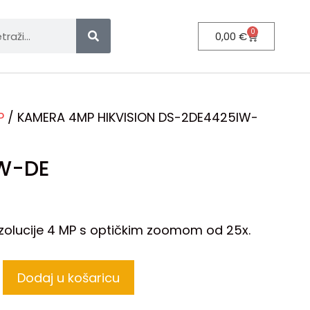
0
0,00
€
P
/ KAMERA 4MP HIKVISION DS-2DE4425IW-
IW-DE
zolucije 4 MP s optičkim zoomom od 25x.
Dodaj u košaricu