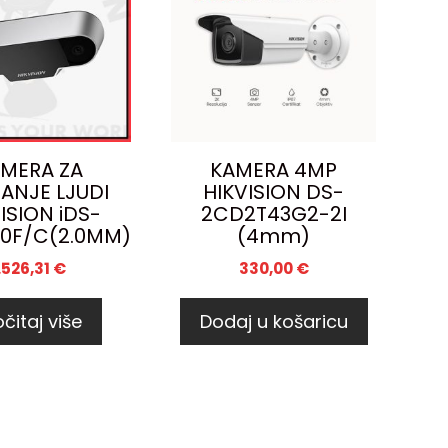
MERA ZA
KAMERA 4MP
ANJE LJUDI
HIKVISION DS-
ISION iDS-
2CD2T43G2-2I
0F/C(2.0MM)
(4mm)
.526,31
€
330,00
€
čitaj više
Dodaj u košaricu