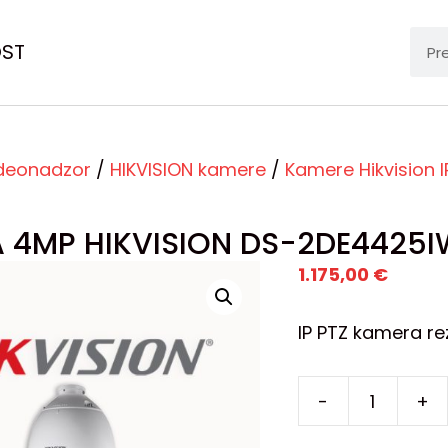
OST
deonadzor
/
HIKVISION kamere
/
Kamere Hikvision I
 4MP HIKVISION DS-2DE4425
1.175,00
€
IP PTZ kamera re
-
+