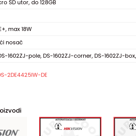
ro SD utor, do 128GB
oE+, max 18W
ći nosač
DS-1602ZJ-pole, DS-1602ZJ-corner, DS-1602ZJ-box,
DS-2DE4425IW-DE
oizvodi