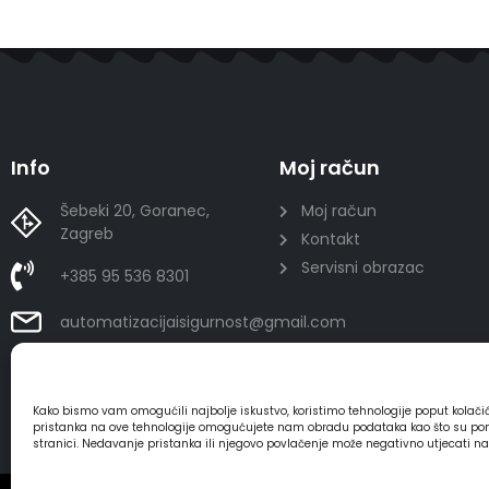
Info
Moj račun
Šebeki 20, Goranec,
Moj račun
Zagreb
Kontakt
Servisni obrazac
+385 95 536 8301
automatizacijaisigurnost@gmail.com
Kako bismo vam omogućili najbolje iskustvo, koristimo tehnologije poput kolač
pristanka na ove tehnologije omogućujete nam obradu podataka kao što su ponaša
stranici. Nedavanje pristanka ili njegovo povlačenje može negativno utjecati n