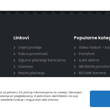
Linkovi
Popularne kateg
Uvjeti prodaje
Video nadzor - ko
Polica privatnosti
Portafoni
Sigurno plaćanje karticama
AJAX alarmi
Dostava
HIKVISION portafon
Načini plaćanja
REOLINK kamere
Raskid ugovora
DVC portafoni
ića za pohranu i/ili pristup informacijama na uređaju. Davanjem
nje pri pregledavanju ili jedinstveni identifikatori na ovoj
a određene funkcije i mogućnosti web stranice.