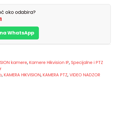
ć oko odabira?
1
s na WhatsApp
ISION kamere
,
Kamere Hikvision IP
,
Specijalne i PTZ
r
p
,
KAMERA HIKVISION
,
KAMERA PTZ
,
VIDEO NADZOR