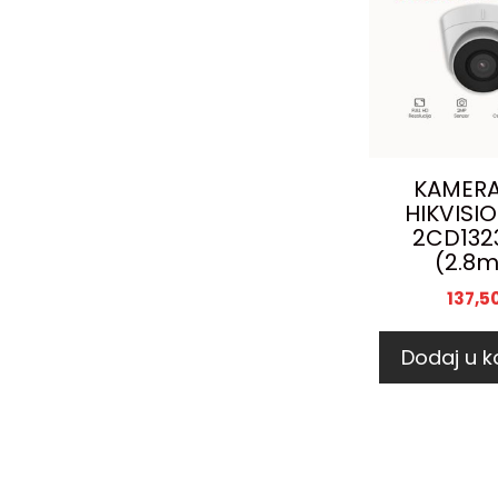
KAMERA
HIKVISI
2CD132
(2.8
137,5
Dodaj u k