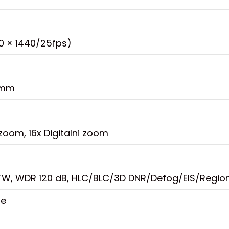
0 × 1440/25fps)
0mm
zoom, 16x Digitalni zoom
W, WDR 120 dB, HLC/BLC/3D DNR/Defog/EIS/Region
je