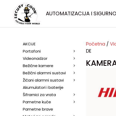
AUTOMATIZACIJA I SIGURN
Početna
/
Vi
AKCIJE
DE
Portafoni
Videonadzor
KAMERA
Bežične kamere
Bežični alarmni sustavi
Žičani alarmni sustavi
Akumulatori i baterije
Šifrarnici za vrata
Pametne kuće
Pametne brave