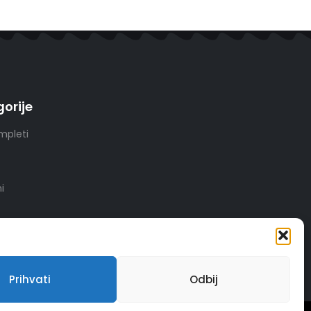
orije
mpleti
i
Prihvati
Odbij