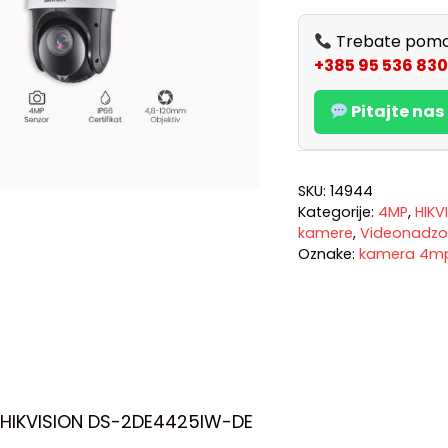
Trebate pomo
+385 95 536 830
Pitajte na
SKU:
14944
Kategorije:
4MP
,
HIKV
kamere
,
Videonadzo
Oznake:
kamera 4m
HIKVISION DS-2DE4425IW-DE