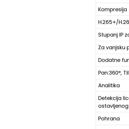
Kompresija
H.265+/H.2
Stupanj IP z
Za vanjsku 
Dodatne fun
Pan:360°, Ti
Analitika
Detekcija lic
ostavljenog 
Pohrana