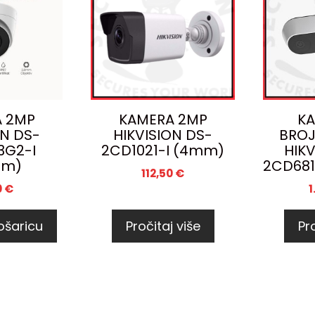
 2MP
KAMERA 2MP
KA
ON DS-
HIKVISION DS-
BROJ
3G2-I
2CD1021-I (4mm)
HIKV
mm)
2CD681
112,50
€
0
€
1
ošaricu
Pročitaj više
Pro