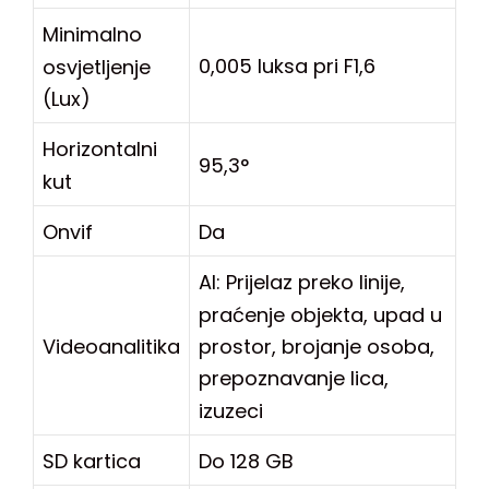
Minimalno
0,005 luksa pri F1,6
osvjetljenje
(Lux)
Horizontalni
95,3°
kut
Onvif
Da
AI: Prijelaz preko linije,
praćenje objekta, upad u
prostor, brojanje osoba,
Videoanalitika
prepoznavanje lica,
izuzeci
SD kartica
Do 128 GB