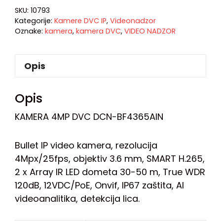
SKU:
10793
Kategorije:
Kamere DVC IP
,
Videonadzor
Oznake:
kamera
,
kamera DVC
,
VIDEO NADZOR
Opis
Opis
KAMERA 4MP DVC DCN-BF4365AIN
Bullet IP video kamera, rezolucija
4Mpx/25fps, objektiv 3.6 mm, SMART H.265,
2 x Array IR LED dometa 30-50 m, True WDR
120dB, 12VDC/PoE, Onvif, IP67 zaštita, AI
videoanalitika, detekcija lica.