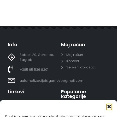
Info
Moj račun
Šebeki 20, Goranec,
Moj račun
Zagreb
Kontakt
Servisni obrazac
+385 95 536 8301
automatizacijaisigurnost@gmail.com
Linkovi
Popularne
kategorije
Uvjeti prodaje
Video nadzor - kompleti
Polica privatnosti
Portafoni
Sigurno plaćanje
Kako bismo vam omogućili najbolje iskustvo, koristimo tehnologije poput