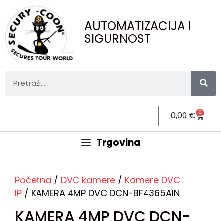
AUTOMATIZACIJA I
SIGURNOST
0
0,00
€
Trgovina
Početna
/
DVC kamere
/
Kamere DVC
IP
/ KAMERA 4MP DVC DCN-BF4365AIN
KAMERA 4MP DVC DCN-