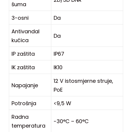
2D/3D DNR
šuma
3-osni
Da
Antivandal
Da
kućica
IP zaštita
IP67
IK zaštita
IK10
12 V istosmjerne struje,
Napajanje
PoE
Potrošnja
<9,5 W
Radna
-30°C – 60°C
temperatura