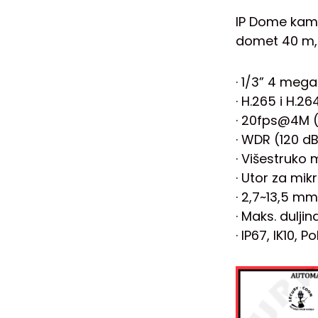
IP Dome kame
domet 40 m, I
· 1/3” 4 meg
· H.265 i H.2
· 20fps@4M (
· WDR (120 d
· Višestruko
· Utor za mik
· 2,7~13,5 mm
· Maks. dulji
· IP67, IK10, Po