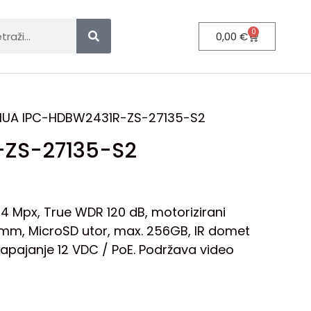
0
0,00
€
HUA IPC-HDBW2431R-ZS-27135-S2
ZS-27135-S2
 Mpx, True WDR 120 dB, motorizirani
5 mm, MicroSD utor, max. 256GB, IR domet
 napajanje 12 VDC / PoE. Podržava video