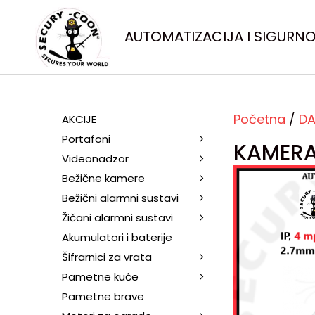
AUTOMATIZACIJA I SIGURN
Početna
/
DA
AKCIJE
Portafoni
KAMERA
Videonadzor
Bežične kamere
Bežični alarmni sustavi
Žičani alarmni sustavi
Akumulatori i baterije
Šifrarnici za vrata
Pametne kuće
Pametne brave