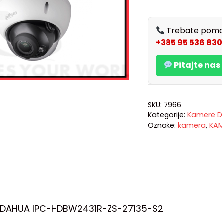
Trebate pomo
+385 95 536 830
Pitajte na
SKU:
7966
Kategorije:
Kamere D
Oznake:
kamera
,
KA
 DAHUA IPC-HDBW2431R-ZS-27135-S2