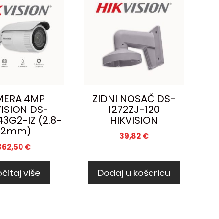
MERA 4MP
ZIDNI NOSAČ DS-
VISION DS-
1272ZJ-120
3G2-IZ (2.8-
HIKVISION
12mm)
39,82
€
362,50
€
čitaj više
Dodaj u košaricu