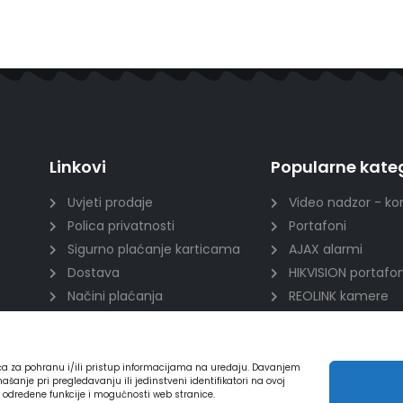
Linkovi
Popularne kateg
Uvjeti prodaje
Video nadzor - ko
Polica privatnosti
Portafoni
Sigurno plaćanje karticama
AJAX alarmi
Dostava
HIKVISION portafon
Načini plaćanja
REOLINK kamere
Raskid ugovora
DVC portafoni
ića za pohranu i/ili pristup informacijama na uređaju. Davanjem
nje pri pregledavanju ili jedinstveni identifikatori na ovoj
a određene funkcije i mogućnosti web stranice.