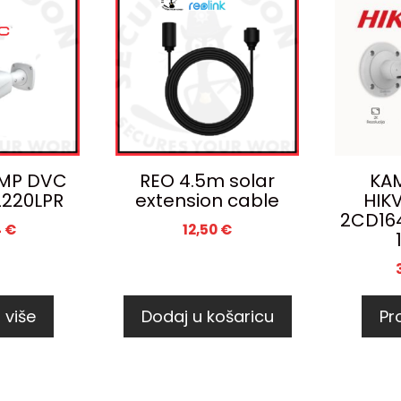
MP DVC
REO 4.5m solar
KA
220LPR
extension cable
HIK
2CD164
4
€
12,50
€
 više
Dodaj u košaricu
Pro