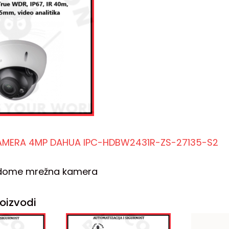
AMERA 4MP DAHUA IPC-HDBW2431R-ZS-27135-S2
 dome mrežna kamera
oizvodi