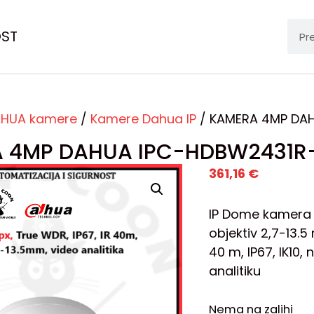
OST
HUA kamere
/
Kamere Dahua IP
/ KAMERA 4MP DA
 4MP DAHUA IPC-HDBW2431R-
361,16
€
IP Dome kamera 4
objektiv 2,7-13.
40 m, IP67, IK10,
analitiku
Nema na zalihi