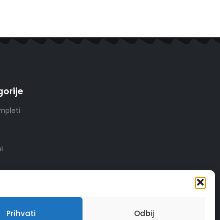
orije
mpleti
i
Prihvati
Odbij