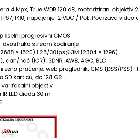
ra 4 Mpx, True WDR 120 dB, motorizirani objektiv 2
P67, IK10, napajanje 12 VDC / PoE. Podržava video a
apikselni progresivni CMOS
64 dvostruko stream kodiranje
2688 × 1520) i 25/30fps@3M (2304 × 1296)
B), dan/noć (ICR), 3DNR, AWB, AGC, BLC
 mrežno praćenje: web preglednik, CMS (DSS/PSS) i
ro SD karticu, do 128 GB
 varifokalni objektiv
na IR LED dioda 30 m
E