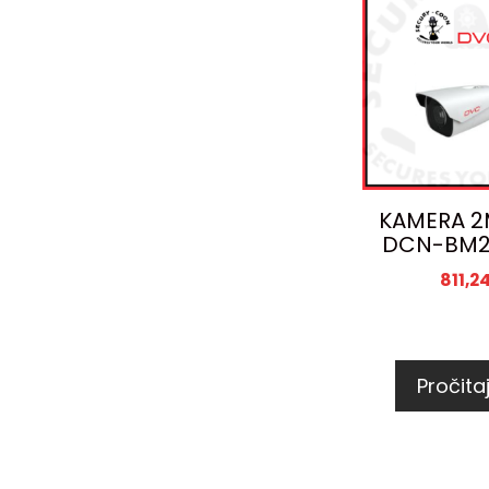
KAMERA 2
DCN-BM2
811,2
Pročitaj