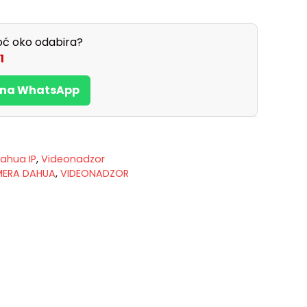
ć oko odabira?
1
s na WhatsApp
ahua IP
,
Videonadzor
MERA DAHUA
,
VIDEONADZOR