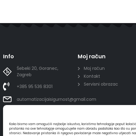
Info
Moj račun
Šebeki 20, Goranec,
Moj račun
Zagreb
Kontakt
Servisni obrazac
+385 95 536 8301
automatizacijaisigurnost@gmail.com
Kako bismo vam omogućili najbolje iskustvo, koristimo tehnologije poput kolač
pristanka na ove tehnologije omogućujete nam obradu podataka kao što su ponaša
stranici. Nedavanje pristanka ili njegovo povlačenje može negativno utjecati n