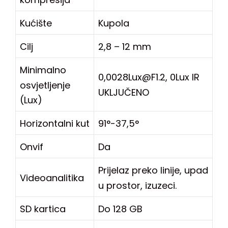
Kućište
Kupola
Cilj
2,8 – 12 mm
Minimalno
0,0028Lux@F1.2, 0Lux IR
osvjetljenje
UKLJUČENO
(Lux)
Horizontalni kut
91°-37,5°
Onvif
Da
Prijelaz preko linije, upad
Videoanalitika
u prostor, izuzeci.
SD kartica
Do 128 GB