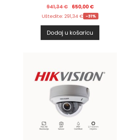
941,34
€
650,00
€
Uštedite:
291,34
€
-31%
Dodaj u košaricu