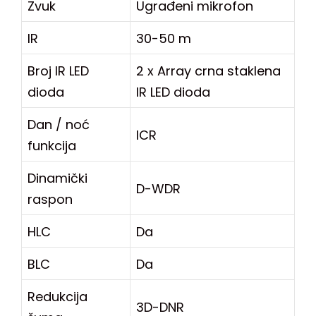
Zvuk
Ugrađeni mikrofon
IR
30-50 m
Broj IR LED
2 x Array crna staklena
dioda
IR LED dioda
Dan / noć
ICR
funkcija
Dinamički
D-WDR
raspon
HLC
Da
BLC
Da
Redukcija
3D-DNR