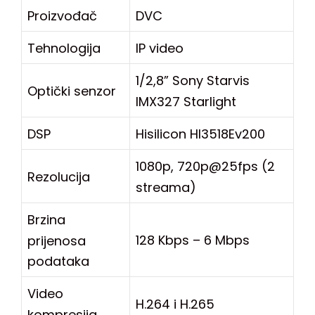
Proizvođač
DVC
Tehnologija
IP video
1/2,8” Sony Starvis
Optički senzor
IMX327 Starlight
DSP
Hisilicon HI3518Ev200
1080p, 720p@25fps (2
Rezolucija
streama)
Brzina
128 Kbps – 6 Mbps
prijenosa
podataka
Video
H.264 i H.265
kompresija