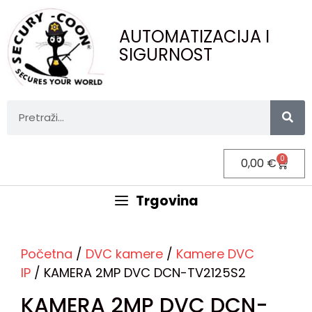
AUTOMATIZACIJA I
SIGURNOST
0
0,00
€
Trgovina
Početna
/
DVC kamere
/
Kamere DVC
IP
/ KAMERA 2MP DVC DCN-TV2125S2
KAMERA 2MP DVC DCN-