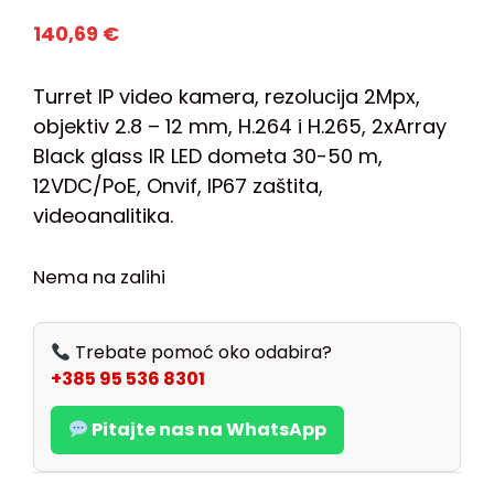
140,69
€
Turret IP video kamera, rezolucija 2Mpx,
objektiv 2.8 – 12 mm, H.264 i H.265, 2xArray
Black glass IR LED dometa 30-50 m,
12VDC/PoE, Onvif, IP67 zaštita,
videoanalitika.
Nema na zalihi
Trebate pomoć oko odabira?
+385 95 536 8301
Pitajte nas na WhatsApp