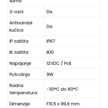
šuma
3-osni
Da
Antivandal
Da
kućica
IP zaštita
IP67
IK zaštita
IK10
Napajanje
12VDC / PoE
Potrošnja
9W
Radna
-30°C do 60°C
temperatura
Dimenzije
F111,5 x 99,6 mm