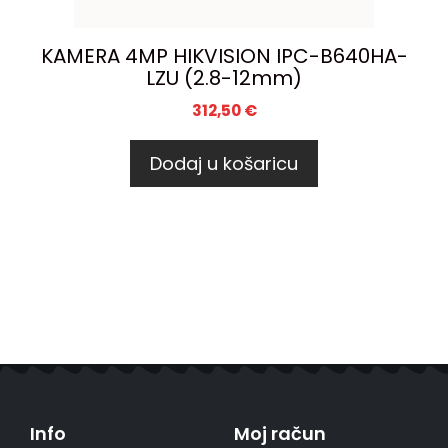
KAMERA 4MP HIKVISION IPC-B640HA-
LZU (2.8-12mm)
312,50
€
Dodaj u košaricu
Info
Moj račun