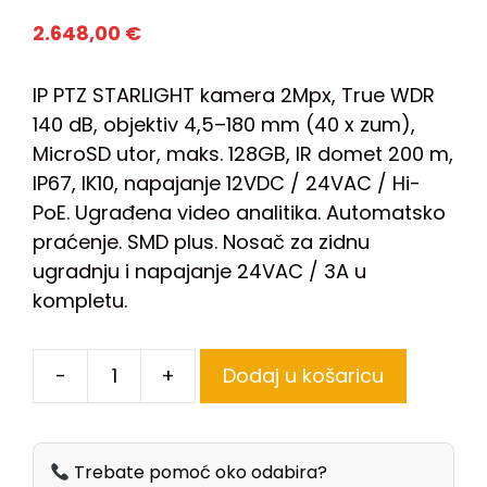
2.648,00
€
IP PTZ STARLIGHT kamera 2Mpx, True WDR
140 dB, objektiv 4,5–180 mm (40 x zum),
MicroSD utor, maks. 128GB, IR domet 200 m,
IP67, IK10, napajanje 12VDC / 24VAC / Hi-
PoE. Ugrađena video analitika. Automatsko
praćenje. SMD plus. Nosač za zidnu
ugradnju i napajanje 24VAC / 3A u
kompletu.
-
+
Dodaj u košaricu
Trebate pomoć oko odabira?