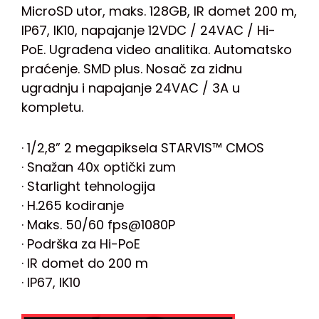
MicroSD utor, maks. 128GB, IR domet 200 m,
IP67, IK10, napajanje 12VDC / 24VAC / Hi-
PoE. Ugrađena video analitika. Automatsko
praćenje. SMD plus. Nosač za zidnu
ugradnju i napajanje 24VAC / 3A u
kompletu.
· 1/2,8” 2 megapiksela STARVIS™ CMOS
· Snažan 40x optički zum
· Starlight tehnologija
· H.265 kodiranje
· Maks. 50/60 fps@1080P
· Podrška za Hi-PoE
· IR domet do 200 m
· IP67, IK10