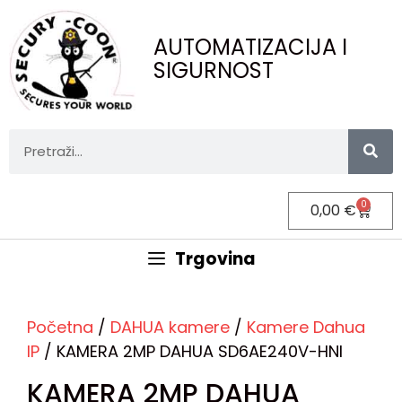
AUTOMATIZACIJA I
SIGURNOST
0
0,00
€
Trgovina
Početna
/
DAHUA kamere
/
Kamere Dahua
IP
/ KAMERA 2MP DAHUA SD6AE240V-HNI
KAMERA 2MP DAHUA