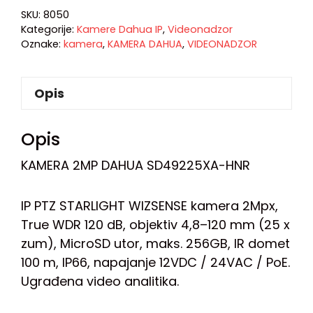
SKU:
8050
Kategorije:
Kamere Dahua IP
,
Videonadzor
Oznake:
kamera
,
KAMERA DAHUA
,
VIDEONADZOR
Opis
Opis
KAMERA 2MP DAHUA SD49225XA-HNR
IP PTZ STARLIGHT WIZSENSE kamera 2Mpx,
True WDR 120 dB, objektiv 4,8–120 mm (25 x
zum), MicroSD utor, maks. 256GB, IR domet
100 m, IP66, napajanje 12VDC / 24VAC / PoE.
Ugrađena video analitika.