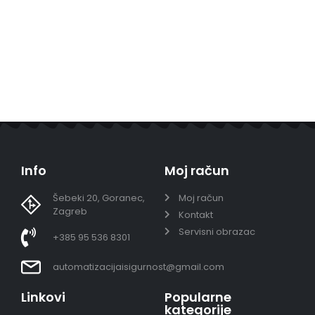
Info
Moj račun
Šebeki 20, Goranec,
Moj račun
Zagreb
Kontakt
Servisni obrazac
+385 95 536 8301
automatizacijaisigurnost@gmail.com
Linkovi
Popularne
kategorije