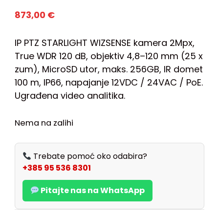
873,00
€
IP PTZ STARLIGHT WIZSENSE kamera 2Mpx,
True WDR 120 dB, objektiv 4,8–120 mm (25 x
zum), MicroSD utor, maks. 256GB, IR domet
100 m, IP66, napajanje 12VDC / 24VAC / PoE.
Ugrađena video analitika.
Nema na zalihi
Trebate pomoć oko odabira?
+385 95 536 8301
Pitajte nas na WhatsApp