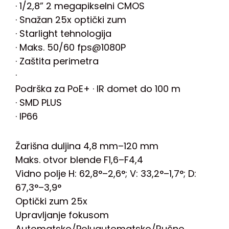
· 1/2,8” 2 megapikselni CMOS
· Snažan 25x optički zum
· Starlight tehnologija
· Maks. 50/60 fps@1080P
· Zaštita perimetra
·
Podrška za PoE+ · IR domet do 100 m
· SMD PLUS
· IP66
Žarišna duljina 4,8 mm–120 mm
Maks. otvor blende F1,6–F4,4
Vidno polje H: 62,8°–2,6°; V: 33,2°–1,7°; D:
67,3°–3,9°
Optički zum 25x
Upravljanje fokusom
Automatsko/Poluautomatsko/Ručno