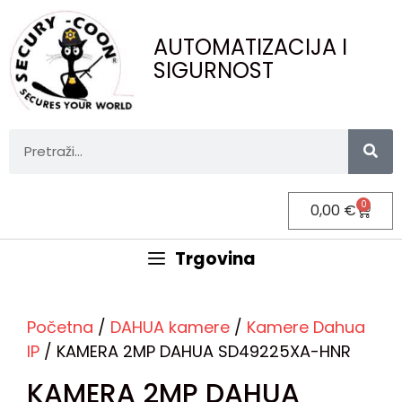
AUTOMATIZACIJA I
SIGURNOST
0
0,00
€
Trgovina
Početna
/
DAHUA kamere
/
Kamere Dahua
IP
/ KAMERA 2MP DAHUA SD49225XA-HNR
KAMERA 2MP DAHUA