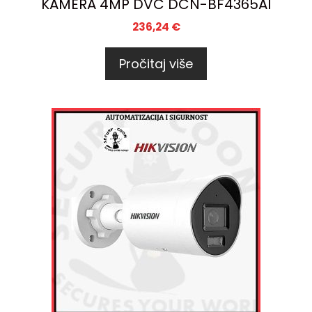
KAMERA 4MP DVC DCN-BF4365AI
236,24
€
Pročitaj više