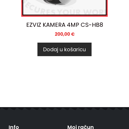
EZVIZ KAMERA 4MP CS-HB8
200,00
€
Dodaj u košaricu
Info
Moj račun