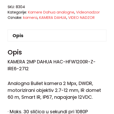
SKU:
8304
Kategorije:
Kamere Dahua analogne
,
Videonadzor
Oznake:
kamera
,
KAMERA DAHUA
,
VIDEO NADZOR
Opis
Opis
KAMERA 2MP DAHUA HAC-HFW1200R-Z-
IRE6-2712
Analogna Bullet kamera 2 Mpx, DWDR,
motorizirani objektiv 2.7-12 mm, IR domet
60 m, Smart IR, IP67, napajanje 12VDC.
· Maks. 30 sličica u sekundi pri 1080P