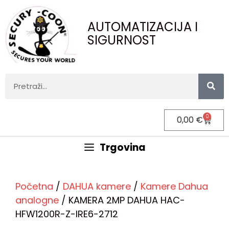
AUTOMATIZACIJA I
SIGURNOST
0
0,00
€
Trgovina
Početna
/
DAHUA kamere
/
Kamere Dahua
analogne
/ KAMERA 2MP DAHUA HAC-
HFW1200R-Z-IRE6-2712