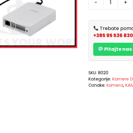
-
+
Trebate pomo
+385 95 536 830
Pitajte na
SKU:
8020
Kategorije:
Kamere D
Oznake:
kamera
,
KA