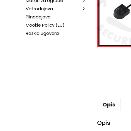
Motori za ograde
Vatrodojava
Plinodojava
Cookie Policy (EU)
Raskid ugovora
Opis
Opis