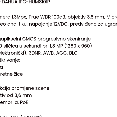
P DAHUA IPC-HUM8101P
mera 1.3Mpx, True WDR 100dB, objektiv 3.6 mm, Micro
eo analitiku, napajanje 12VDC, predviđeno za ugr
egapikselni CMOS progresivno skeniranje
 sličica u sekundi pri 1,3 MP (1280 x 960)
lektronički), 3DNR, AWB, AGC, BLC
krivanje:
ca
retne žice
kcija promjene scene
ktiv od 3,6 mm
emorija, PoE