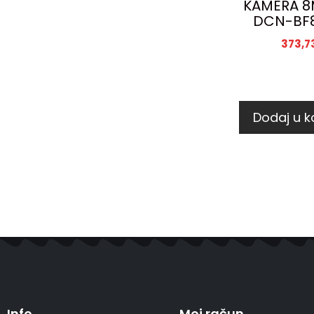
KAMERA 8
DCN-BF8
373,7
Dodaj u k
Info
Moj račun