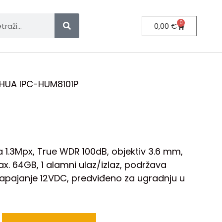
0
0,00
€
HUA IPC-HUM8101P
a 1.3Mpx, True WDR 100dB, objektiv 3.6 mm,
x. 64GB, 1 alamni ulaz/izlaz, podržava
 napajanje 12VDC, predviđeno za ugradnju u