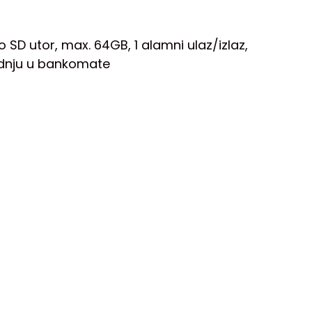
 SD utor, max. 64GB, 1 alamni ulaz/izlaz,
adnju u bankomate