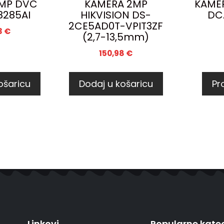
MP DVC
KAMERA 2MP
KAME
285AI
HIKVISION DS-
DC
2CE5AD0T-VPIT3ZF
3
€
(2,7-13,5mm)
150,98
€
ošaricu
Dodaj u košaricu
Pro
Linkovi
Popularne kateg