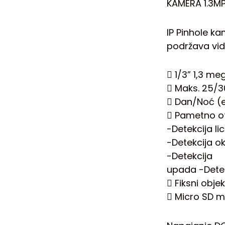
KAMERA 1.3M
IP Pinhole ka
podržava vid
 1/3” 1,3 m
 Maks. 25/30
 Dan/Noć (e
 Pametno ot
-Detekcija li
-Detekcija ok
-Detekcija
upada -Dete
 Fiksni obje
 Micro SD m