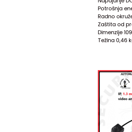
Napajanje DC
Potrošnja en
Radno okruže
Zaštita od p
Dimenzije 1
Težina 0,46 