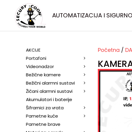
AUTOMATIZACIJA I SIGURN
Početna
/
DA
AKCIJE
Portafoni
KAMERA
Videonadzor
Bežične kamere
Bežični alarmni sustavi
Žičani alarmni sustavi
Akumulatori i baterije
Šifrarnici za vrata
Pametne kuće
Pametne brave