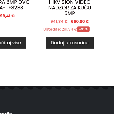
RA 8MP DVC
HIKVISION VIDEO
A-TF8283
NADZOR ZA KUĆU
5MP
99,41
€
941,34
€
650,00
€
Uštedite:
291,34
€
-31%
čitaj više
Dodaj u košaricu
orije