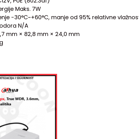
12V, PoE (802.3af)
ergije Maks. 7W
nje -30°C~+60°C, manje od 95% relativne vlažnost
rodora N/A
09,7 mm × 82,8 mm × 24,0 mm
kg