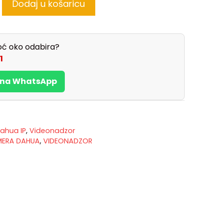
Dodaj u košaricu
ć oko odabira?
1
s na WhatsApp
ahua IP
,
Videonadzor
MERA DAHUA
,
VIDEONADZOR