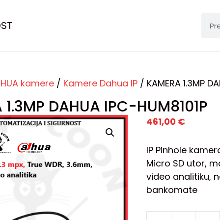
OST
HUA kamere
/
Kamere Dahua IP
/ KAMERA 1.3MP DA
 1.3MP DAHUA IPC-HUM8101P
461,00
€
IP Pinhole kamer
Micro SD utor, ma
video analitiku,
bankomate