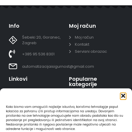
Info
Moj račun
Šebeki 20, Goranec,
Moj račun
Zagreb
Kontakt
Servisni obrazac
+385 95 536 8301
automatizacijaisigurnost@gmail.com
Linkovi
Popularne
kategorije
Uvjeti prodaje
Video nadzor - kompleti
Polica privatnosti
Portafoni
Sigurno plaćanje
Kako bismo vam omogućili najbolje iskustvo, koristimo tehnologije poput
AJAX alarmi
karticama
kolačića za pohranu i/ili pristup informacijama na uređaju. Davanjem
pristanka na ove tehnologije omogućujete nam obradu podataka kao što su
HIKVISION portafoni
Dostava
ponašanje pri pregledavanju ili jedinstveni identifikatori na ovoj stranici.
REOLINK kamere
Načini plaćanja
Nedavanje pristanka ili njegovo povlačenje može negativno utjecati na
određene funkcije i mogućnosti web stranice.
DVC portafoni
Raskid ugovora