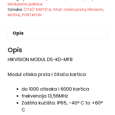
Modularne jedinice
Oznaka:
ČITAČ KARTICA
,
čitač otiska prsta
,
hikvision
,
MODUL
,
PORTAFON
Opis
Opis
HIKVISION MODUL DS-KD-MFB
Modul otiska prsta i čitača kartica
do 1000 otisaka i 6000 kartica
frekvencija 13,56MHz
Zaštita kućišta: IP65, -40° C to +60°
C