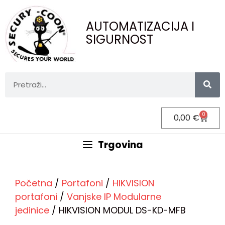
AUTOMATIZACIJA I
SIGURNOST
0
0,00
€
Trgovina
Početna
/
Portafoni
/
HIKVISION
portafoni
/
Vanjske IP Modularne
jedinice
/ HIKVISION MODUL DS-KD-MFB