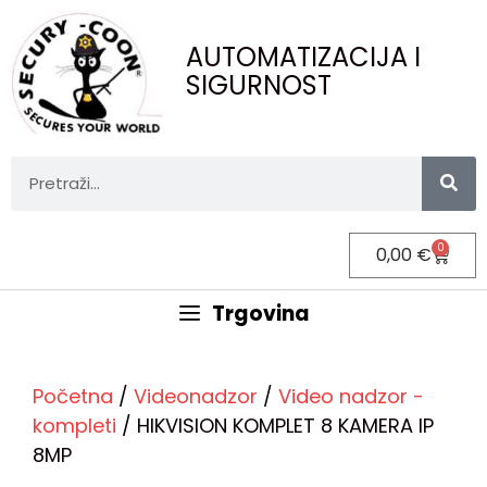
AUTOMATIZACIJA I
SIGURNOST
0
0,00
€
Trgovina
Početna
/
Videonadzor
/
Video nadzor -
kompleti
/ HIKVISION KOMPLET 8 KAMERA IP
8MP