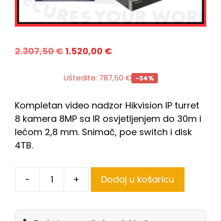
2.307,50
€
1.520,00
€
Uštedite:
787,50
€
-34%
Kompletan video nadzor Hikvision IP turret
8 kamera 8MP sa IR osvjetljenjem do 30m i
lećom 2,8 mm. Snimač, poe switch i disk
4TB.
-
+
Dodaj u košaricu