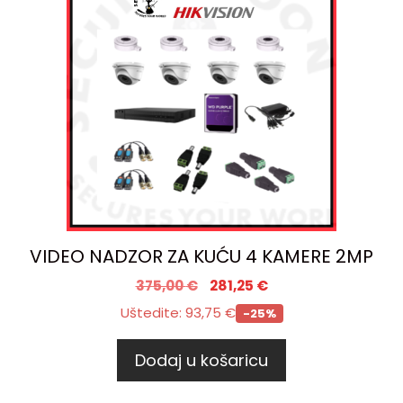
VIDEO NADZOR ZA KUĆU 4 KAMERE 2MP
375,00
€
281,25
€
Uštedite:
93,75
€
-25%
Dodaj u košaricu