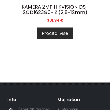
KAMERA 2MP HIKVISION DS-
2CD1623G0-IZ (2,8-12mm)
301,94
€
Pročitaj više
Info
Moj račun
Šebeki 20, Goranec,
Moj račun