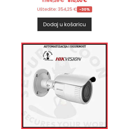
1.164,25
€
810,00
€
Uštedite:
354,25
€
-30%
Dodaj u košaricu