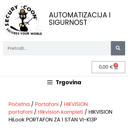
AUTOMATIZACIJA I
SIGURNOST
0
0,00
€
Trgovina
Početna
/
Portafoni
/
HIKVISION
portafoni
/
Hikvision kompleti
/ HIKVISION
HiLook PORTAFON ZA 1 STAN VI-K13P