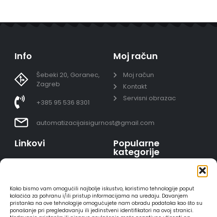
Info
Moj račun
Šebeki 20, Goranec,
Moj račun
Zagreb
Kontakt
Servisni obrazac
+385 95 536 8301
automatizacijaisigurnost@gmail.com
Linkovi
Popularne
kategorije
Uvjeti prodaje
Video nadzor - kompleti
Polica privatnosti
Portafoni
Sigurno plaćanje
Kako bismo vam omogućili najbolje iskustvo, koristimo tehnologije poput
AJAX alarmi
karticama
kolačića za pohranu i/ili pristup informacijama na uređaju. Davanjem
pristanka na ove tehnologije omogućujete nam obradu podataka kao što su
HIKVISION portafoni
Dostava
ponašanje pri pregledavanju ili jedinstveni identifikatori na ovoj stranici.