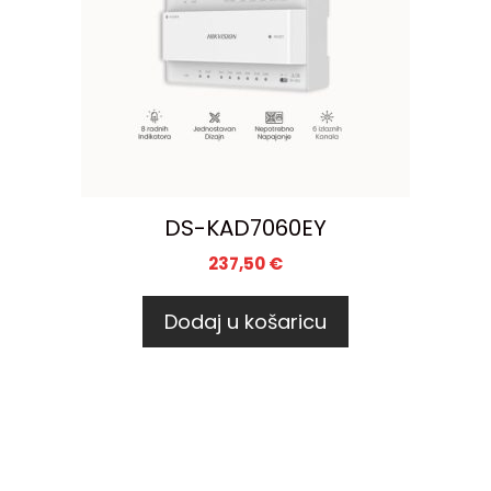
DS-KAD7060EY
237,50
€
Dodaj u košaricu