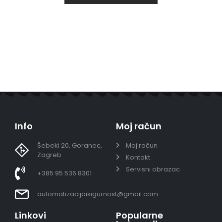
Info
Moj račun
Šebeki 20, Goranec,
Moj račun
Zagreb
Kontakt
Servisni obrazac
+385 95 536 8301
automatizacijaisigurnost@gmail.com
Linkovi
Popularne