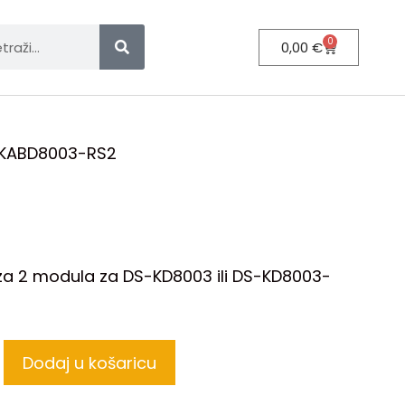
0
0,00
€
KABD8003-RS2
 za 2 modula za DS-KD8003 ili DS-KD8003-
Dodaj u košaricu