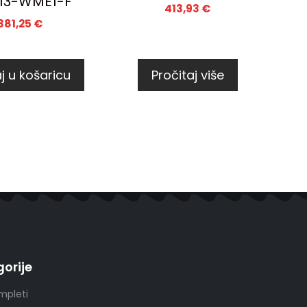
13-WME1-F
413,93
€
381,25
€
j u košaricu
Pročitaj više
orije
mpleti