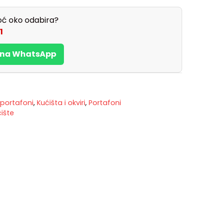
ć oko odabira?
1
s na WhatsApp
 portafoni
,
Kućišta i okviri
,
Portafoni
ište