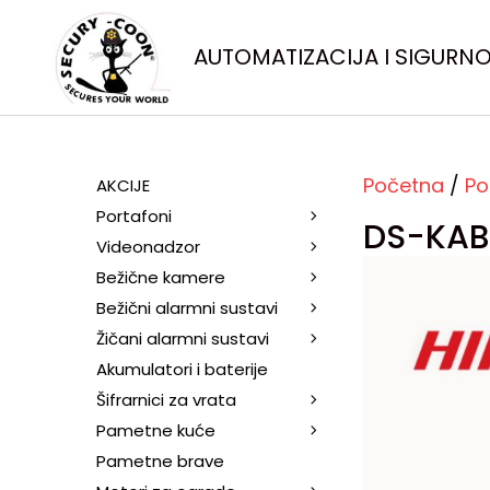
AUTOMATIZACIJA I SIGURN
Početna
/
Po
AKCIJE
Portafoni
DS-KAB
Videonadzor
Bežične kamere
Bežični alarmni sustavi
Žičani alarmni sustavi
Akumulatori i baterije
Šifrarnici za vrata
Pametne kuće
Pametne brave