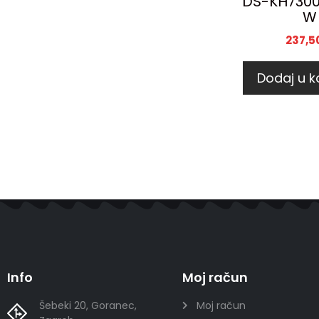
DS-KH7300
W
237,5
Dodaj u k
Info
Moj račun
Šebeki 20, Goranec,
Moj račun