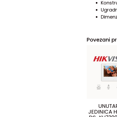
Konstru
Ugradn
Dimenz
Povezani pr
UNUTA
JEDINICA H