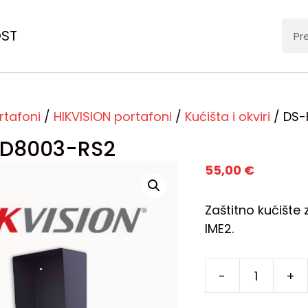
OST
rtafoni
/
HIKVISION portafoni
/
Kućišta i okviri
/ DS-
D8003-RS2
55,00
€
Zaštitno kućište
IME2.
-
+