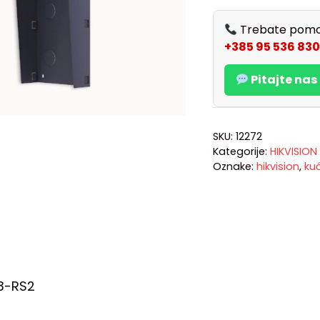
Trebate pomo
+385 95 536 830
Pitajte na
SKU:
12272
Kategorije:
HIKVISION
Oznake:
hikvision
,
kuć
3-RS2