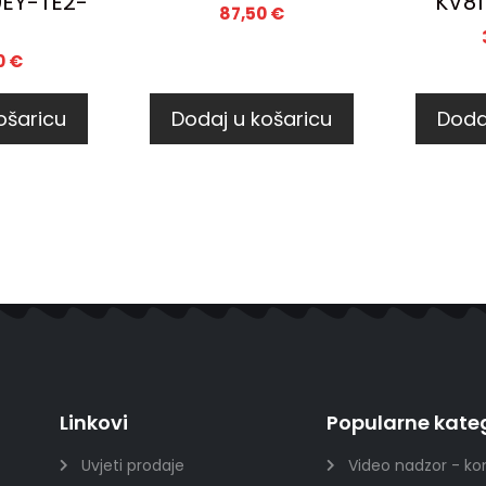
EY-TE2-
KV81
87,50
€
0
€
ošaricu
Dodaj u košaricu
Doda
Linkovi
Popularne kateg
Uvjeti prodaje
Video nadzor - ko