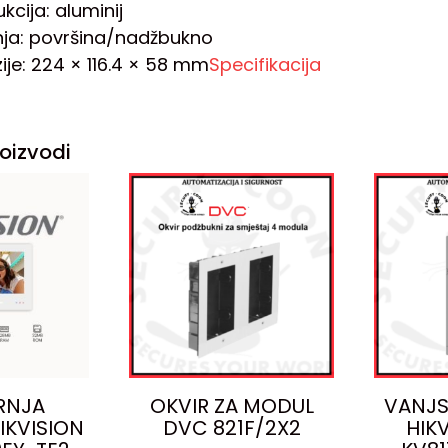
kcija: aluminij
ja: površina/nadžbukno
ije: 224 × 116.4 × 58 mm
Specifikacija
oizvodi
RNJA
OKVIR ZA MODUL
VANJS
IKVISION
DVC 821F/2X2
HIK