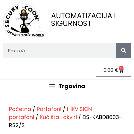
AUTOMATIZACIJA I
SIGURNOST
0
0,00
€
Trgovina
Početna
/
Portafoni
/
HIKVISION
portafoni
/
Kućišta i okviri
/ DS-KABD8003-
RS2/S