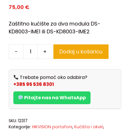
75,00
€
Zaštitno kućište za dva modula DS-
KD8003-IME1 ili DS-KD8003-IME2
-
+
Dodaj u košaricu
Trebate pomoć oko odabira?
+385 95 536 8301
Pitajte nas na WhatsApp
SKU:
12317
Kategorije:
HIKVISION portafoni
,
Kućišta i okviri
,