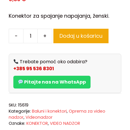
Konektor za spajanje napajanja, ženski.
-
+
Dodaj u košaricu
Trebate pomoć oko odabira?
+385 95 536 8301
Pitajte nas na WhatsApp
SKU:
15619
Kategorije:
Baluni i konektori
,
Oprema za video
nadzor
,
Videonadzor
Oznake:
KONEKTOR
,
VIDEO NADZOR