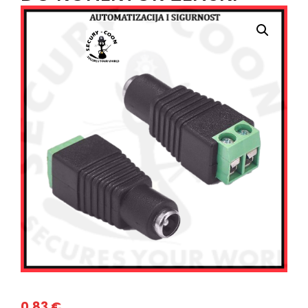
0,83
€