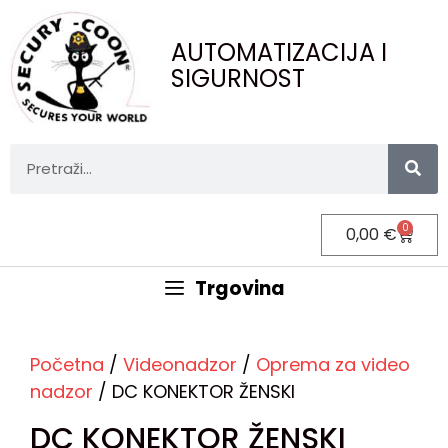
AUTOMATIZACIJA I
SIGURNOST
0
0,00
€
Trgovina
Početna
/
Videonadzor
/
Oprema za video
nadzor
/ DC KONEKTOR ŽENSKI
DC KONEKTOR ŽENSKI