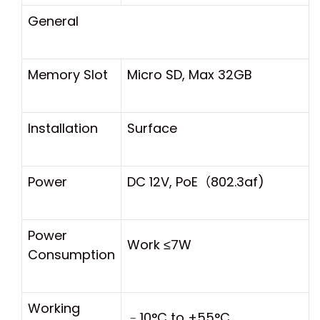
General
Memory Slot
Micro SD, Max 32GB
Installation
Surface
Power
DC 12V, PoE
（
802.3af)
Power
Work ≤7W
Consumption
Working
﹣10°C to +55°C