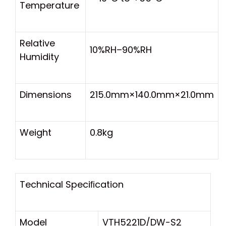
Temperature
Relative
10%RH–90%RH
Humidity
Dimensions
215.0mm×140.0mm×21.0mm
Weight
0.8kg
Technical Speciﬁcation
Model
VTH5221D/DW-S2