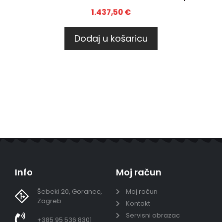
1.437,50
€
Dodaj u košaricu
Info
Moj račun
Šebeki 20, Goranec,
Moj račun
Zagreb
Kontakt
Servisni obrazac
+385 95 536 8301