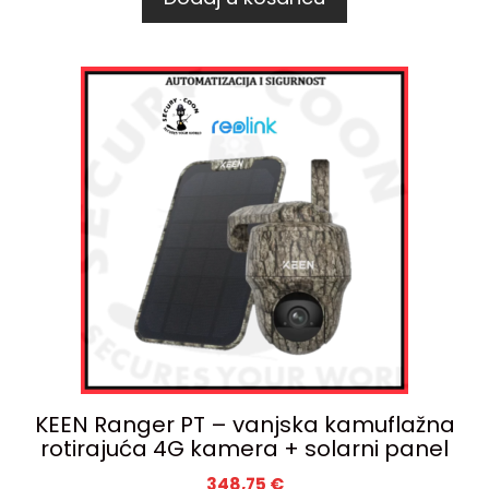
KEEN Ranger PT – vanjska kamuflažna
rotirajuća 4G kamera + solarni panel
348,75
€