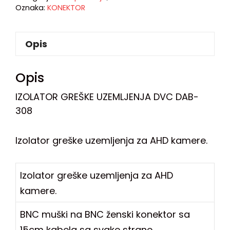
Oznaka:
KONEKTOR
Opis
Opis
IZOLATOR GREŠKE UZEMLJENJA DVC DAB-
308
Izolator greške uzemljenja za AHD kamere.
Izolator greške uzemljenja za AHD
kamere.
BNC muški na BNC ženski konektor sa
15cm kabela sa svake strane.