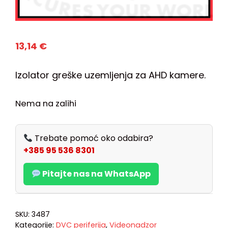
13,14
€
Izolator greške uzemljenja za AHD kamere.
Nema na zalihi
Trebate pomoć oko odabira?
+385 95 536 8301
Pitajte nas na WhatsApp
SKU:
3487
Kategorije:
DVC periferija
,
Videonadzor