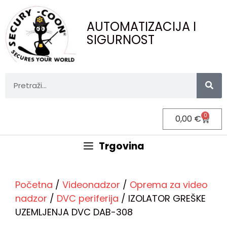
AUTOMATIZACIJA I
SIGURNOST
0
0,00
€
Trgovina
Početna
/
Videonadzor
/
Oprema za video
nadzor
/
DVC periferija
/ IZOLATOR GREŠKE
UZEMLJENJA DVC DAB-308