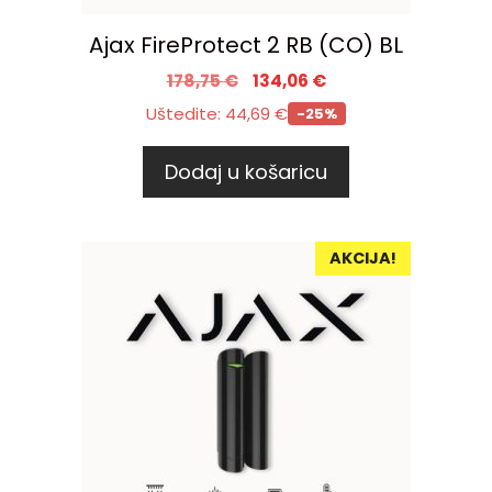
Ajax FireProtect 2 RB (CO) BL
178,75
€
134,06
€
Uštedite:
44,69
€
-25%
Dodaj u košaricu
AKCIJA!