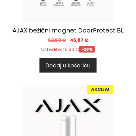
AJAX bežični magnet DoorProtect BL
62,50
€
46,87
€
Uštedite:
15,63
€
-25%
Dodaj u košaricu
AKCIJA!