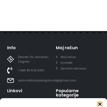
Info
Moj račun
Šebeki 20, Goranec,
Moj račun
Zagreb
Kontakt
Servisni obrazac
+385 95 536 8301
automatizacijaisigurnost@gmail.com
Linkovi
Popularne
kategorije
Uvjeti prodaje
Video nadzor - kompleti
Polica privatnosti