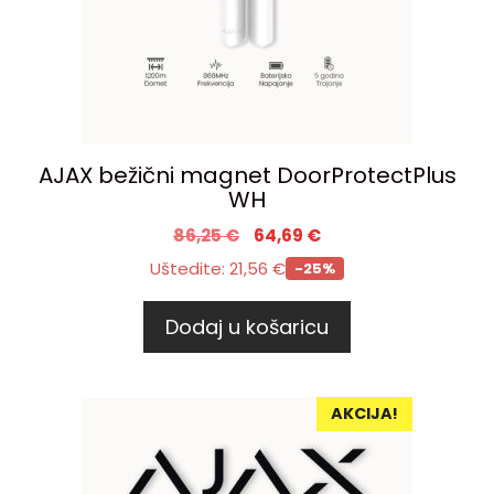
AJAX bežični magnet DoorProtectPlus
WH
86,25
€
64,69
€
Uštedite:
21,56
€
-25%
Dodaj u košaricu
AKCIJA!