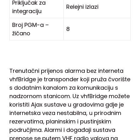
Priključak za
Relejni izlazi
integraciju
Broj PGM-a –
8
žičano
Trenutačni prijenos alarma bez interneta
vhfBridge je transponder koji pruža čvorište
s dodatnim kanalom za komunikaciju s
nadzornom stanicom. Uz vhfBridge možete
koristiti Ajax sustave u gradovima gdje je
internetska veza nestabilna, u prirodnim
rezervatima, planinskim i pustinjskim
područjima. Alarmi i događaji sustava
prenose se putem VHF radio valova na