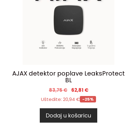
AJAX detektor poplave LeaksProtect
BL
83,75
€
62,81
€
Uštedite:
20,94
€
-25%
Dodaj u košaricu