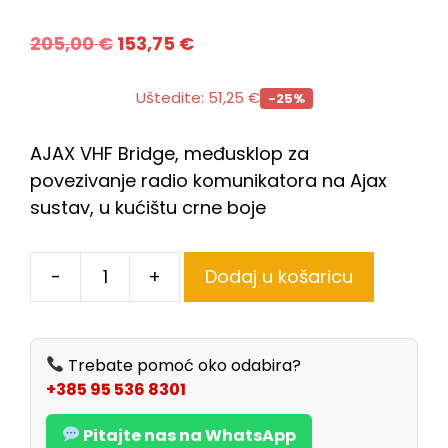
205,00
€
153,75
€
Uštedite:
51,25
€
-25%
AJAX VHF Bridge, međusklop za
povezivanje radio komunikatora na Ajax
sustav, u kućištu crne boje
-
+
Dodaj u košaricu
Trebate pomoć oko odabira?
+385 95 536 8301
Pitajte nas na WhatsApp