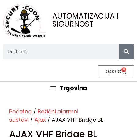
AUTOMATIZACIJA I
SIGURNOST
0
0,00
€
Trgovina
Početna
/
Bežični alarmni
sustavi
/
Ajax
/ AJAX VHF Bridge BL
AJAX VHF Bridge BL