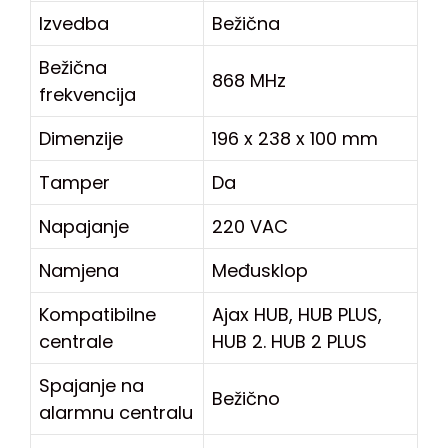
Izvedba
Bežična
Bežična
868 MHz
frekvencija
Dimenzije
196 x 238 x 100 mm
Tamper
Da
Napajanje
220 VAC
Namjena
Međusklop
Kompatibilne
Ajax HUB, HUB PLUS,
centrale
HUB 2. HUB 2 PLUS
Spajanje na
Bežično
alarmnu centralu