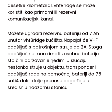
desetke kilometara1. vhfBridge se može
koristiti kao primarni ili rezervni
komunikacijski kanal.
Možete ugraditi rezervnu bateriju od 7 Ah
unutar vhfBridge kućišta. Napajat će VHF
odašiljač s potrošnjom struje do 2A. Stoga
odašiljač ne mora imati zasebnu bateriju,
što čini održavanje rjeđim. U slučaju
nestanka struje u objektu, transponder i
odašiljač rade na pomoćnoj bateriji do 75
sati4 dok i dalje prenose događaje u
središnju nadzornu stanicu.