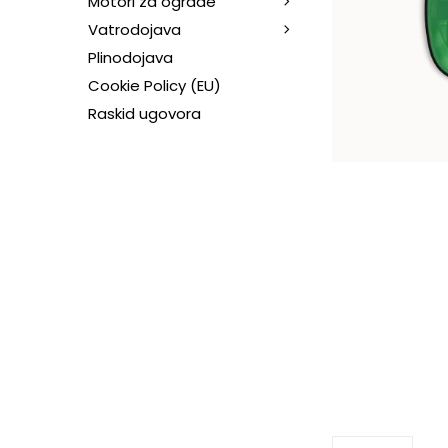
Motori za ograde
Vatrodojava
Plinodojava
Cookie Policy (EU)
Raskid ugovora