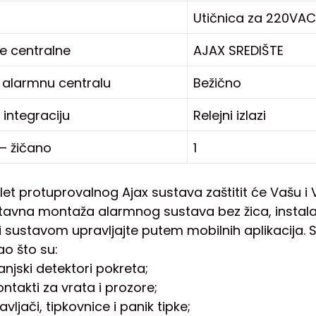
Utičnica za 220VAC
e centralne
AJAX SREDIŠTE
 alarmnu centralu
Bežično
a integraciju
Relejni izlazi
– žičano
1
let protuprovalnog Ajax sustava zaštitit će Vašu i 
stavna montaža alarmnog sustava bez žica, instalac
 sustavom upravljajte putem mobilnih aplikacija. S
o što su:
vanjski detektori pokreta;
takti za vrata i prozore;
avljači, tipkovnice i panik tipke;