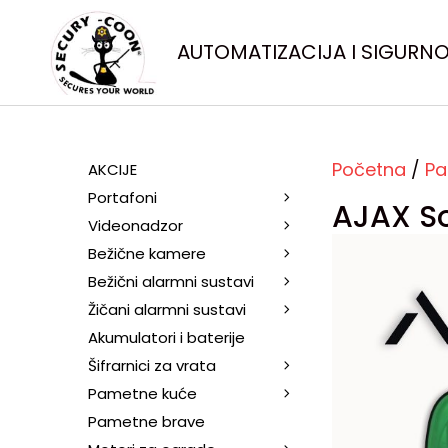
AUTOMATIZACIJA I SIGURN
Početna
/
Pa
AKCIJE
Portafoni
AJAX So
Videonadzor
Bežične kamere
Bežični alarmni sustavi
Žičani alarmni sustavi
Akumulatori i baterije
Šifrarnici za vrata
Pametne kuće
Pametne brave