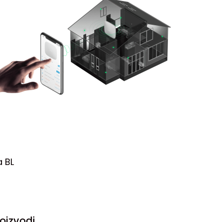
a BL
oizvodi