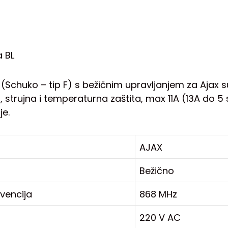
a BL
 (Schuko – tip F) s bežičnim upravljanjem za Ajax 
strujna i temperaturna zaštita, max 11A (13A do 5 s
je.
AJAX
Bežično
kvencija
868 MHz
220 V AC