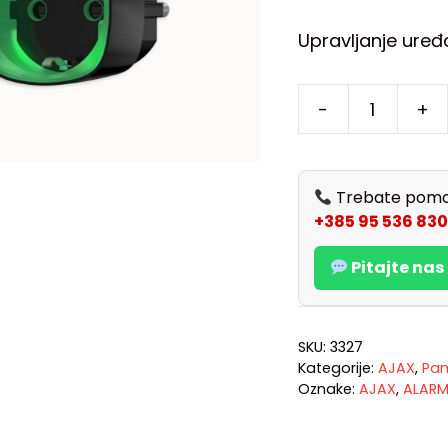
Upravljanje uređ
-
+
Trebate pomo
+385 95 536 830
Pitajte na
SKU:
3327
Kategorije:
AJAX
,
Pam
Oznake:
AJAX
,
ALAR