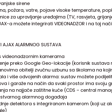
vanjske sirene
ina, požara, vatre, pojave visoke temperature, popl
nice za upravljanje uređajima (TV, rasvjeta, grijanje 
 AJAX-a možete integrirati VIDEONADZOR i na taj na
 AJAX ALARMNOG SUSTAVA
a s videonadzornim kamerama
nje preko Google Geo-lokacije (korisnik sustava 
članovima obitelji zvučnu uzbunu sa školama na koji
la i više odvojenih alarma: sustav možete podijeliti n
tova i garaže na način da svaki prostor ima svoju 
anja na najjače zaštitne kuće (CDS – central manag
li stvarnog alarmnog događaja
dnje detektora s integriranom kamerom (koji uz ala
le)