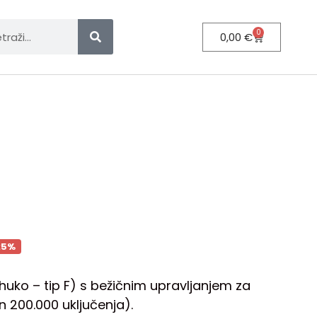
0
0,00
€
25%
huko – tip F) s bežičnim upravljanjem za
n 200.000 uključenja).