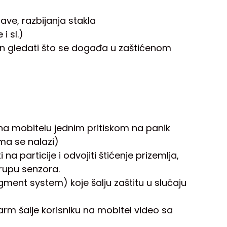
ave, razbijanja stakla
i sl.)
čin gledati što se događa u zaštićenom
na mobitelu jednim pritiskom na panik
ma se nalazi)
a particije i odvojiti štićenje prizemlja,
grupu senzora.
ment system) koje šalju zaštitu u slučaju
rm šalje korisniku na mobitel video sa