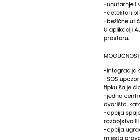
-unutarnje i 
-detektori pl
-bežične utič
U aplikaciji
prostoru.
MOGUĆNOSTI
-integracij
-SOS upozore
tipku šalje 
-jedna centra
dvorišta, ka
-opcija spaj
razbojstva i
-opcija ugra
mjesta prova