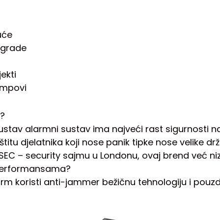
uće
zgrade
ekti
ampovi
I?
ustav alarmni sustav ima najveći rast sigurnosti n
titu djelatnika koji nose panik tipke nose velike drž
IFSEC – security sajmu u Londonu, ovaj brend već n
 performansama?
rm koristi anti-jammer bežičnu tehnologiju i pouzd