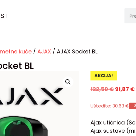
OST
metne kuće
/
AJAX
/ AJAX Socket BL
cket BL
AKCIJA!
122,50
€
91,87
€
Uštedite:
30,63
€
-
Ajax utičnica (Sc
Ajax sustave (mi