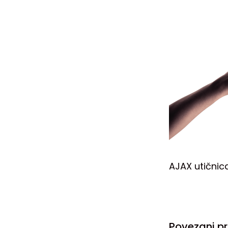
AJAX utičnic
Povezani pr