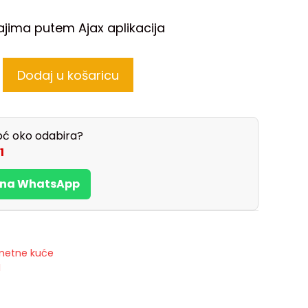
ajima putem Ajax aplikacija
Dodaj u košaricu
ć oko odabira?
1
s na WhatsApp
etne kuće
M