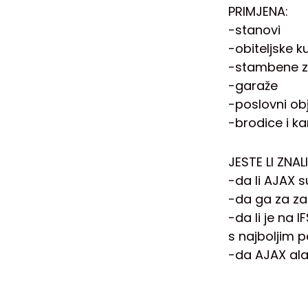
PRIMJENA:
-stanovi
-obiteljske k
-stambene 
-garaže
-poslovni obj
-brodice i k
JESTE LI ZNAL
-da li AJAX s
-da ga za zaš
-da li je na 
s najboljim
-da AJAX ala