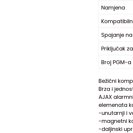
Namjena
Kompatibiln
Spajanje na
Priključak z
Broj PGM-a 
Bežični komp
Brza i jedno
AJAX alarmni
elemenata ka
-unutarnji i 
-magnetni kon
-daljinski upr