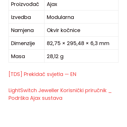
Proizvođač
Ajax
Izvedba
Modularna
Namjena
Okvir kočnice
Dimenzije
82,75 × 295,48 × 6,3 mm
Masa
28,12 g
[TDS] Prekidač svjetla — EN
LightSwitch Jeweller Korisnički priručnik _
Podrška Ajax sustava