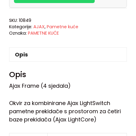
SKU:
10849
Kategorije:
AJAX
,
Pametne kuće
Oznaka:
PAMETNE KUĆE
Opis
Opis
Ajax Frame (4 sjedala)
Okvir za kombinirane Ajax LightSwitch
pametne prekidače s prostorom za četiri
baze prekidača (Ajax LightCore)