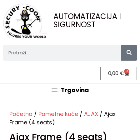
AUTOMATIZACIJA I
SIGURNOST
0
0,00
€
Trgovina
Početna
/
Pametne kuće
/
AJAX
/ Ajax
Frame (4 seats)
Ajax Frame (4 seats)