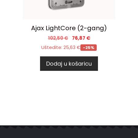
Ajax LightCore (2-gang)
102,50
€
76,87
€
Uštedite:
25,63
€
-25%
Dodaj u košaricu