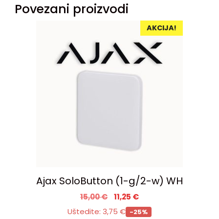
Povezani proizvodi
AKCIJA!
Ajax SoloButton (1-g/2-w) WH
15,00
€
11,25
€
Uštedite:
3,75
€
-25%