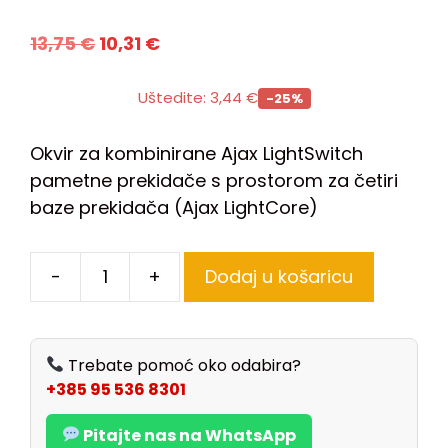
13,75
€
10,31
€
Uštedite:
3,44
€
-25%
Okvir za kombinirane Ajax LightSwitch
pametne prekidače s prostorom za četiri
baze prekidača (Ajax LightCore)
-
+
Dodaj u košaricu
Trebate pomoć oko odabira?
+385 95 536 8301
Pitajte nas na WhatsApp