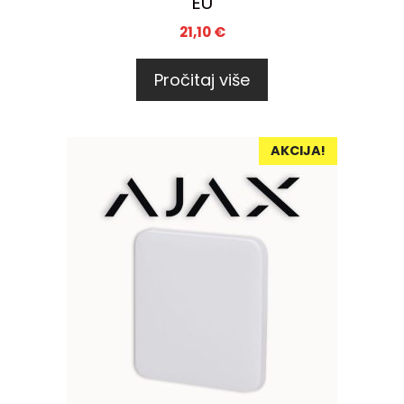
EU
21,10
€
Pročitaj više
AKCIJA!