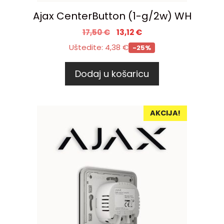
Ajax CenterButton (1-g/2w) WH
17,50
€
13,12
€
Uštedite:
4,38
€
-25%
Dodaj u košaricu
AKCIJA!