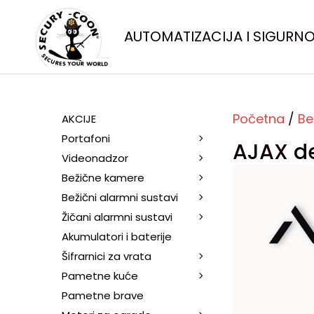
AUTOMATIZACIJA I SIGURN
Početna
/
Be
AKCIJE
Portafoni
AJAX d
Videonadzor
Bežične kamere
Bežični alarmni sustavi
Žičani alarmni sustavi
Akumulatori i baterije
Šifrarnici za vrata
Pametne kuće
Pametne brave