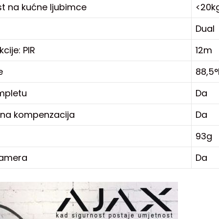
st na kućne ljubimce
<20k
Dual
cije: PIR
12m
e
88,5°
mpletu
Da
na kompenzacija
Da
93g
kamera
Da