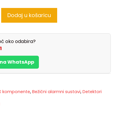
Dodaj u košaricu
ć oko odabira?
1
s na WhatsApp
X komponente
,
Bežični alarmni sustavi
,
Detektori
M