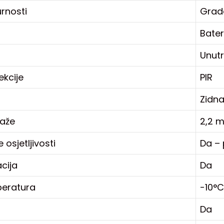
urnosti
Grad
Bater
Unutr
kcije
PIR
Zidn
taže
2,2 
osjetljivosti
Da –
acija
Da
eratura
-10°
Da