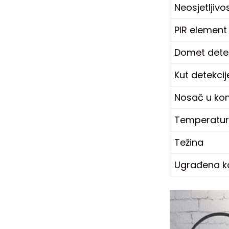
Neosjetljivo
PIR element
Domet detek
Kut detekcij
Nosač u ko
Temperatur
Težina
Ugrađena 