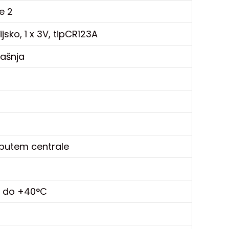
e 2
ijsko, 1 x 3V, tipCR123A
ašnja
a
m
 putem centrale
C do +40°C