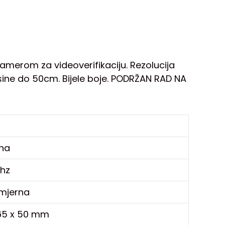
merom za videoverifikaciju. Rezolucija
visine do 50cm. Bijele boje. PODRŽAN RAD NA
čna
hz
mjerna
 65 x 50 mm