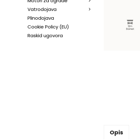
Motori za ograde
Vatrodojava
Plinodojava
Cookie Policy (EU)
Raskid ugovora
Opis