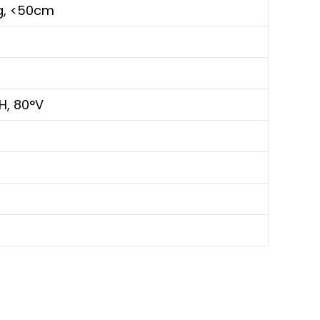
g, <50cm
H, 80°V