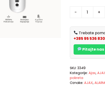
-
+
Trebate pomo
+385 95 536 830
Pitajte na
SKU:
3349
Kategorije:
Ajax
,
AJA
pokreta
Oznake:
AJAX
,
ALAR