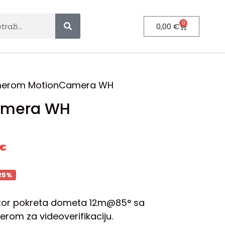
0
0,00
€
amerom MotionCamera WH
amera WH
€
25%
ektor pokreta dometa 12m@85° sa
om za videoverifikaciju.