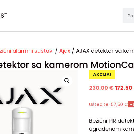
OST
žični alarmni sustavi
/
Ajax
/ AJAX detektor sa k
etektor sa kamerom MotionC
AKCIJA!
230,00
€
172,50
Uštedite:
57,50
€
-
Bežični PIR det
ugrađenom kamer