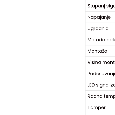
Stupanj sig
Napajanje
Ugradnja
Metoda dete
Montaža
Visina mon
Podešavanje 
LED signaliz
Radna temp
Tamper