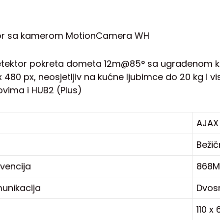
or sa kamerom MotionCamera WH
detektor pokreta dometa 12m@85° sa ugrađenom ka
x 480 px, neosjetljiv na kućne ljubimce do 20 kg i 
vima i HUB2 (Plus)
AJAX
Beži
kvencija
868M
unikacija
Dvos
110 x