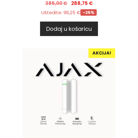
385,00
€
288,75
€
Uštedite:
96,25
€
-25%
Dodaj u košaricu
AKCIJA!