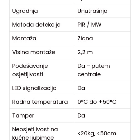
Ugradnja
Unutrašnja
Metoda detekcije
PIR / MW
Montaža
Zidna
Visina montaže
2,2 m
Podešavanje
Da – putem
osjetljivosti
centrale
LED signalizacija
Da
Radna temperatura
0°C do +50°C
Tamper
Da
Neosjetljivost na
<20kg, <50cm
kućne ljubimce