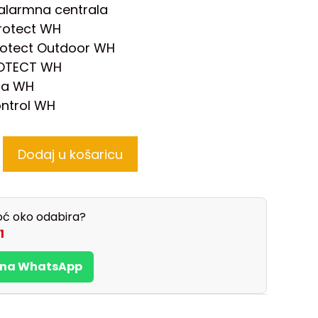
alarmna centrala
rotect WH
rotect Outdoor WH
ROTECT WH
ica WH
ntrol WH
Dodaj u košaricu
ć oko odabira?
1
s na WhatsApp