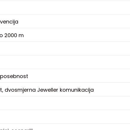
kvencija
do 2000 m
 posebnost
et, dvosmjerna Jeweller komunikacija
a