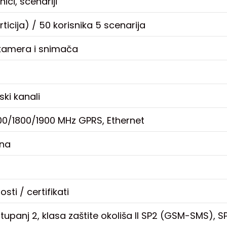
ici, scenariji
ticija) / 50 korisnika 5 scenarija
 kamera i snimača
ki kanali
0/1800/1900 MHz GPRS, Ethernet
ena
sti / certifikati
tupanj 2, klasa zaštite okoliša II SP2 (GSM-SMS), 