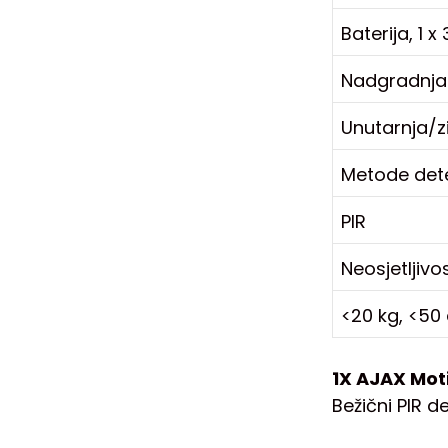
Baterija, 1 x
Nadgradnja
Unutarnja/z
Metode dete
PIR
Neosjetljivo
<20 kg, <50
1X AJAX Mot
Bežični PIR 