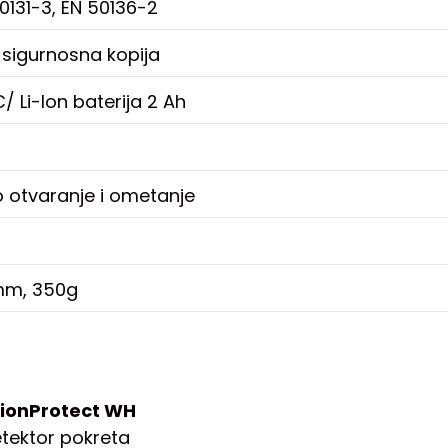
50131-3, EN 50136-2
 sigurnosna kopija
/ Li-Ion baterija 2 Ah
 otvaranje i ometanje
mm, 350g
ionProtect WH
etektor pokreta