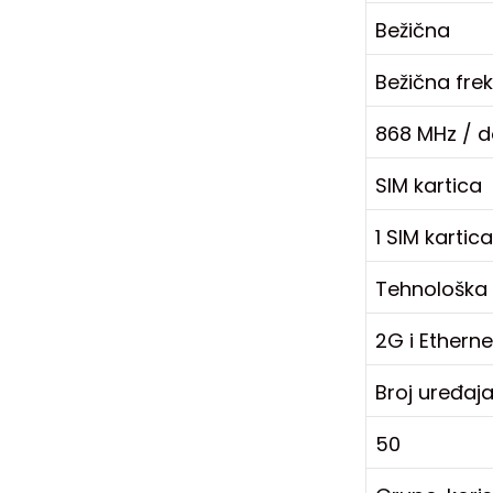
Bežična
Bežična fre
868 MHz / 
SIM kartica
1 SIM kartica
Tehnološka
2G i Ethern
Broj uređaj
50