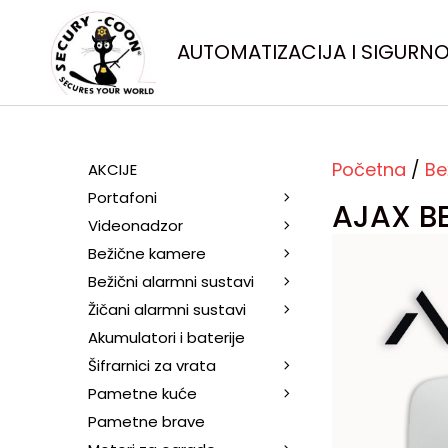
AUTOMATIZACIJA I SIGURN
Početna
/
Be
AKCIJE
Portafoni
AJAX B
Videonadzor
Bežične kamere
Bežični alarmni sustavi
Žičani alarmni sustavi
Akumulatori i baterije
Šifrarnici za vrata
Pametne kuće
Pametne brave