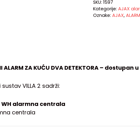
SKU:
1597
Kategorije:
AJAX ala
Oznake:
AJAX
,
ALAR
I ALARM ZA KUĆU DVA DETEKTORA – dostupan u 
sustav VILLA 2 sadrži:
 WH alarmna centrala
mna centrala