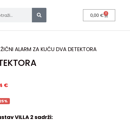
0
0,00
€
EŽIČNI ALARM ZA KUĆU DVA DETEKTORA
ETEKTORA
44
€
25%
stav VILLA 2 sadrži: