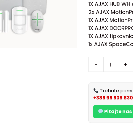
1X AJAX HUB WH 
2x AJAX MotionP
1X AJAX MotionP
1X AJAX DOORP
1X AJAX tipkovn
1x AJAX SpaceCo
-
+
Trebate pomo
+385 95 536 830
Pitajte na