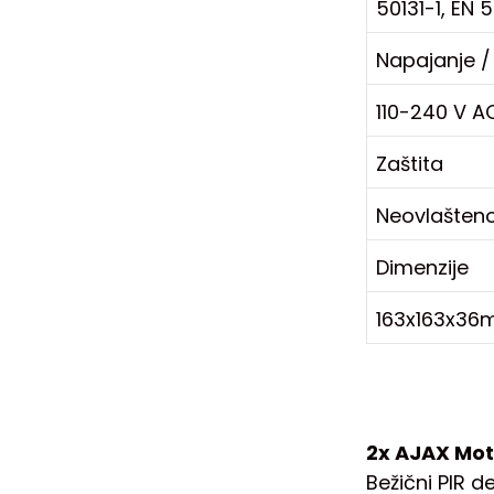
50131-1, EN 
Napajanje /
110-240 V AC
Zaštita
Neovlašteno
Dimenzije
163x163x36
2x AJAX Mot
Bežični PIR d