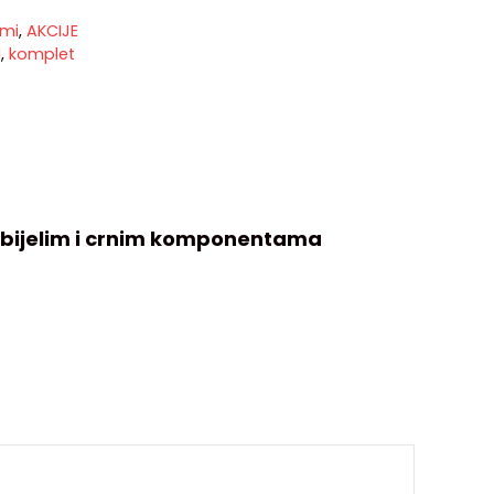
rmi
,
AKCIJE
M
,
komplet
bijelim i crnim komponentama