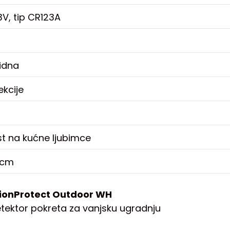
 3V, tip CR123A
idna
kcije
st na kućne ljubimce
 cm
ionProtect Outdoor WH
detektor pokreta za vanjsku ugradnju