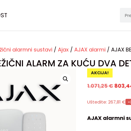
OST
žični alarmni sustavi
/
Ajax
/
AJAX alarmi
/ AJAX B
EŽIČNI ALARM ZA KUĆU DVA D
AKCIJA!
1.071,25
€
803,
Uštedite:
267,81
€
-
AJAX alarmni su