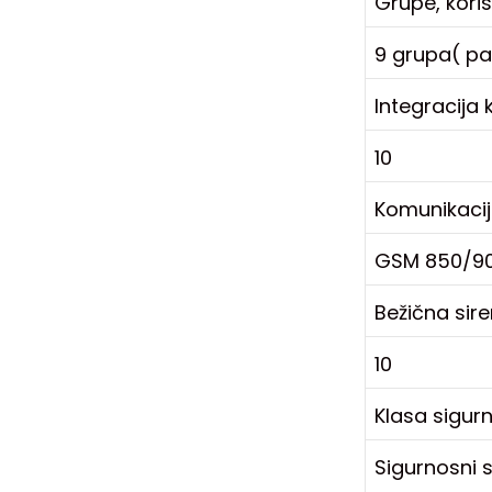
Grupe, korisn
9 grupa( par
Integracija
10
Komunikacijs
GSM 850/90
Bežična sir
10
Klasa sigurno
Sigurnosni s