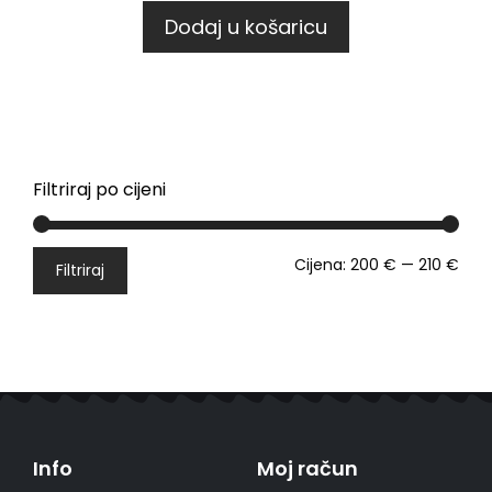
Dodaj u košaricu
Filtriraj po cijeni
Cijena:
200 €
—
210 €
Filtriraj
Info
Moj račun