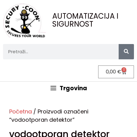
AUTOMATIZACIJA I
SIGURNOST
0
0,00
€
Trgovina
Početna
/ Proizvodi označeni
“vodootporan detektor”
vodootporan detektor