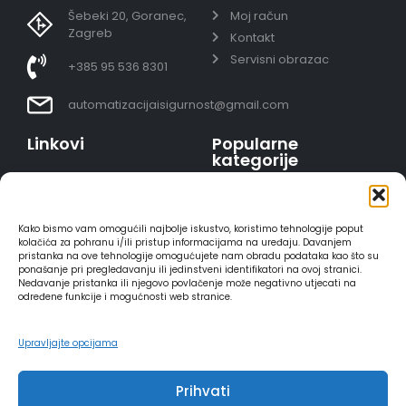
Šebeki 20, Goranec,
Moj račun
Zagreb
Kontakt
Servisni obrazac
+385 95 536 8301
automatizacijaisigurnost@gmail.com
Linkovi
Popularne
kategorije
Uvjeti prodaje
Video nadzor - kompleti
Polica privatnosti
Portafoni
Sigurno plaćanje
Kako bismo vam omogućili najbolje iskustvo, koristimo tehnologije poput
AJAX alarmi
karticama
kolačića za pohranu i/ili pristup informacijama na uređaju. Davanjem
pristanka na ove tehnologije omogućujete nam obradu podataka kao što su
HIKVISION portafoni
Dostava
ponašanje pri pregledavanju ili jedinstveni identifikatori na ovoj stranici.
REOLINK kamere
Načini plaćanja
Nedavanje pristanka ili njegovo povlačenje može negativno utjecati na
određene funkcije i mogućnosti web stranice.
DVC portafoni
Raskid ugovora
Upravljajte opcijama
Prihvati
2025 - Automatizacija i sigurnost