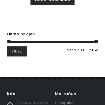
Filtriraj po cijeni
Cijena:
40 €
—
50 €
Filtriraj
Info
Moj račun
Šebeki 20, Goranec,
Moj račun