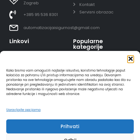
Zagreb
Kontakt
Servisni obrazac
+385 95 536 8301
automatizacijaisigurnost@gmail.com
Linkovi
Popularne
kategorije
Uvjeti prodaje
Video nadzor - kompleti
Polica privatnosti
Portafoni
Sigurno plaćanje
Kako bismo vam omogućili najbolje iskustvo, koristimo tehnologije poput
AJAX alarmi
karticama
kolačića za pohranu i/ili pristup informacijama na uređaju. Davanjem
pristanka na ove tehnologije omogućujete nam obradu podataka kao što su
HIKVISION portafoni
Dostava
ponašanje pri pregledavanju ili jedinstveni identifikatori na ovoj stranici.
REOLINK kamere
Načini plaćanja
Nedavanje pristanka ili njegovo povlačenje može negativno utjecati na
određene funkcije i mogućnosti web stranice.
DVC portafoni
Raskid ugovora
Upravljajte opcijama
Prihvati
2025 - Automatizacija i sigurnost