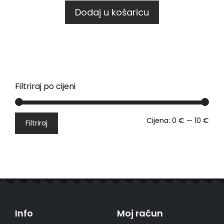
Dodaj u košaricu
Filtriraj po cijeni
Cijena:
0 €
—
10 €
Filtriraj
Info
Moj račun