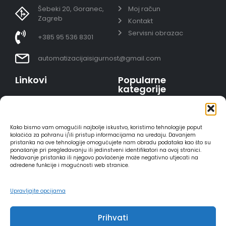
Šebeki 20, Goranec,
Moj račun
Zagreb
Kontakt
Servisni obrazac
+385 95 536 8301
automatizacijaisigurnost@gmail.com
Linkovi
Popularne
kategorije
Uvjeti prodaje
Video nadzor - kompleti
Polica privatnosti
Portafoni
Sigurno plaćanje
Kako bismo vam omogućili najbolje iskustvo, koristimo tehnologije poput
AJAX alarmi
karticama
kolačića za pohranu i/ili pristup informacijama na uređaju. Davanjem
pristanka na ove tehnologije omogućujete nam obradu podataka kao što su
HIKVISION portafoni
Dostava
ponašanje pri pregledavanju ili jedinstveni identifikatori na ovoj stranici.
REOLINK kamere
Načini plaćanja
Nedavanje pristanka ili njegovo povlačenje može negativno utjecati na
određene funkcije i mogućnosti web stranice.
DVC portafoni
Raskid ugovora
Upravljajte opcijama
Prihvati
2025 - Automatizacija i sigurnost