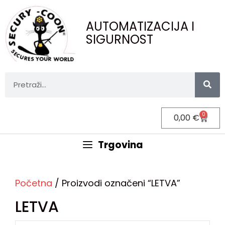
AUTOMATIZACIJA I
SIGURNOST
0
0,00
€
Trgovina
Početna
/ Proizvodi označeni “LETVA”
LETVA