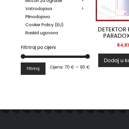
Motori za ograde
Vatrodojava
Plinodojava
Cookie Policy (EU)
DETEKTOR 
Raskid ugovora
PARADOX
84,6
Filtriraj po cijeni
Dodaj u k
Cijena:
70 €
—
90 €
Filtriraj