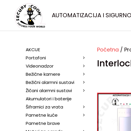
AUTOMATIZACIJA I SIGURN
Početna
/ Pr
AKCIJE
Portafoni
Interlo
Videonadzor
Bežične kamere
Bežični alarmni sustavi
Žičani alarmni sustavi
Akumulatori i baterije
Šifrarnici za vrata
Pametne kuće
Pametne brave