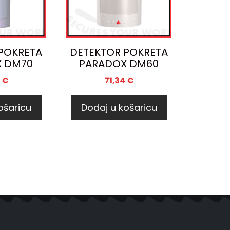
POKRETA
DETEKTOR POKRETA
 DM70
PARADOX DM60
1
€
71,34
€
ošaricu
Dodaj u košaricu