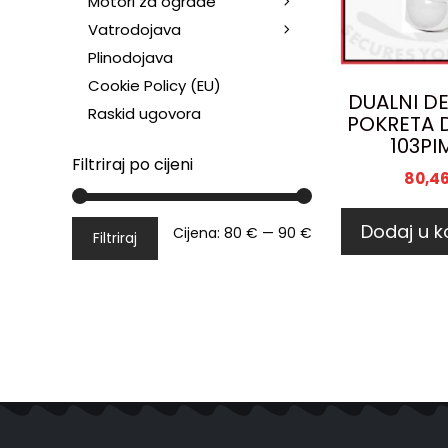
Motori za ograde
Vatrodojava
Plinodojava
Cookie Policy (EU)
DUALNI D
Raskid ugovora
POKRETA 
103PI
Filtriraj po cijeni
80,4
Dodaj u k
Cijena:
80 €
—
90 €
Filtriraj