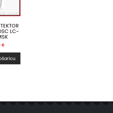
ETEKTOR
DSC LC-
MSK
6
€
ošaricu