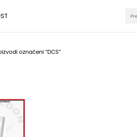
OST
oizvodi označeni “DCS”