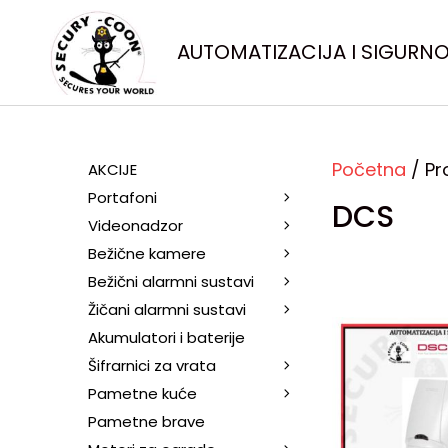
AUTOMATIZACIJA I SIGURN
Početna
/ Pr
AKCIJE
Portafoni
DCS
Videonadzor
Bežične kamere
Bežični alarmni sustavi
Žičani alarmni sustavi
Akumulatori i baterije
Šifrarnici za vrata
Pametne kuće
Pametne brave