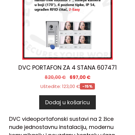
DVC PORTAFON ZA 4 STANA 607471
820,00
€
697,00
€
Uštedite:
123,00
€
-15%
Dodaj u košaricu
DVC videoportafonski sustavi na 2 žice
nude jednostavnu instalaciju, modernu