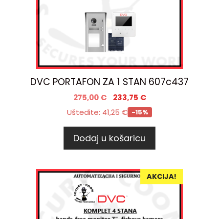
DVC PORTAFON ZA 1 STAN 607c437
275,00
€
233,75
€
Uštedite:
41,25
€
-15%
Dodaj u košaricu
AKCIJA!