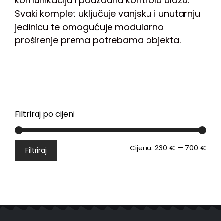
komunikaciju i pouzdanu kontrolu ulaza.
Svaki komplet uključuje vanjsku i unutarnju
jedinicu te omogućuje modularno
proširenje prema potrebama objekta.
Filtriraj po cijeni
Cijena:
230 €
—
700 €
Filtriraj