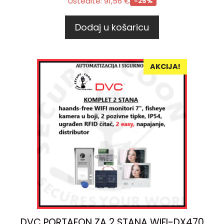
Uštedite:
91,56
€
-25%
Dodaj u košaricu
AKCIJA!
DVC PORTAFON ZA 2 STANA WIFI-DX470