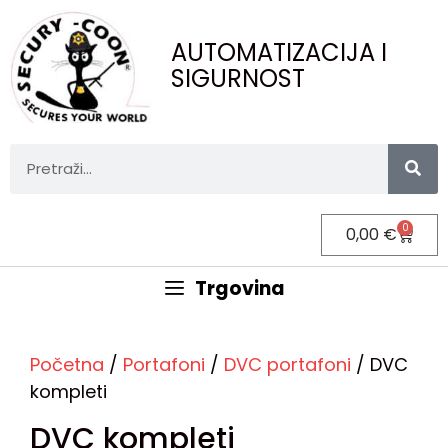
AUTOMATIZACIJA I
SIGURNOST
0
0,00
€
Trgovina
Početna
/
Portafoni
/
DVC portafoni
/ DVC
kompleti
DVC kompleti