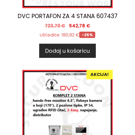
DVC PORTAFON ZA 4 STANA 607437
723,70
€
542,78
€
Uštedite:
180,92
€
-25%
Dodaj u košaricu
AKCIJA!