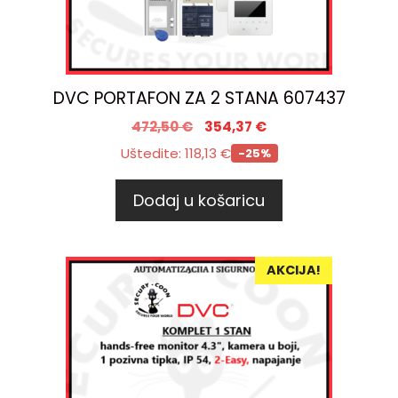
DVC PORTAFON ZA 2 STANA 607437
472,50
€
354,37
€
Uštedite:
118,13
€
-25%
Dodaj u košaricu
AKCIJA!