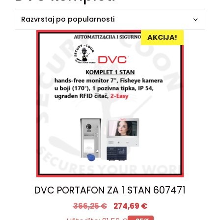
AKCIJA!
DVC PORTAFON ZA 1 STAN 607471
366,25
€
274,69
€