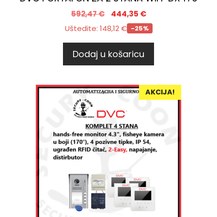
592,47
€
444,35
€
Uštedite:
148,12
€
-25%
Dodaj u košaricu
AKCIJA!