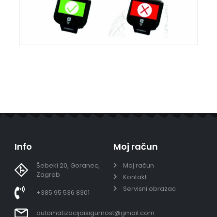
Info
Moj račun
Šebeki 20, Goranec,
Moj račun
Zagreb
Kontakt
Servisni obrazac
+385 95 536 8301
automatizacijaisigurnost@gmail.com